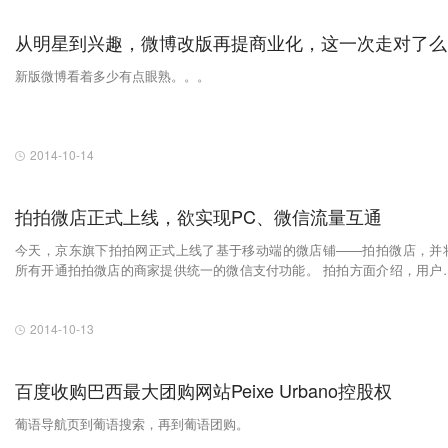
从明星到兴趣，微博改版再提商业化，这一次走对了么
新版微博看着多少有点眼熟。。。
2014-10-14
拍拍微店正式上线，欲实现PC、微信流量互通
今天，京东旗下拍拍网正式上线了基于移动端的微店铺——拍拍微店，并
所有开通拍拍微店的商家提供统一的微信支付功能。 拍拍方面介绍，用户可以
通过微信支付在拍拍微店中购物，货款统一支付到拍拍账户，消费者收货
后，再由拍拍支付给商家，流程和支付宝类似。
2014-10-13
百度收购巴西最大团购网站Peixe Urbano控股权
葡语导航页到葡语搜索，再到葡语团购。