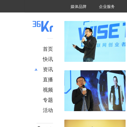
36氪Auto
数字时氪
企业号
未来消费
智能涌现
未来城市
启动Power on
媒体品牌
企业服务
企服点评
36氪出海
36氪研究院
潮生TIDE
36氪企服点评
36Kr研究院
36氪财经
职场bonus
36碳
后浪研究所
36Kr创新咨询
暗涌Waves
硬氪
氪睿研究院
首页
快讯
资讯
直播
最新
推荐
创投
财经
视频
汽车
AI
专题
科技
项目推荐
活动
专精特新
安徽