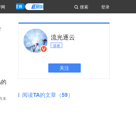
评网
搜索
登录
片
流光逐云
读者
关注
品的
阅读TA的文章（59）
有未