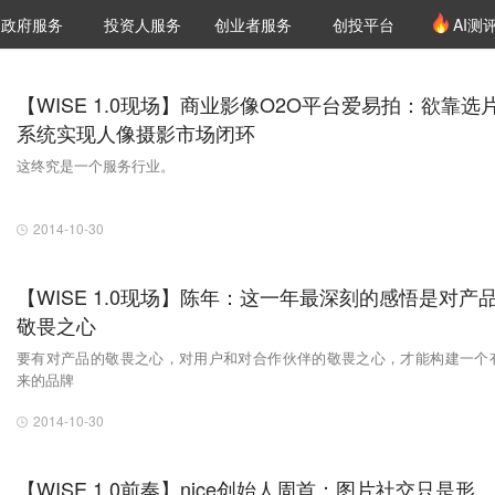
创投发布
项目推荐
核心服务
LP源计划
政府服务
投资人服务
创业者服务
创投平台
AI测
36氪Pro
VClub
VClub投资机构库
创投氪堂
城市之窗
投资机构职位推介
企业入驻
投资人认证
【WISE 1.0现场】商业影像O2O平台爱易拍：欲靠选
系统实现人像摄影市场闭环
这终究是一个服务行业。
2014-10-30
【WISE 1.0现场】陈年：这一年最深刻的感悟是对产
敬畏之心
要有对产品的敬畏之心，对用户和对合作伙伴的敬畏之心，才能构建一个
来的品牌
2014-10-30
【WISE 1.0前奏】nice创始人周首：图片社交只是形