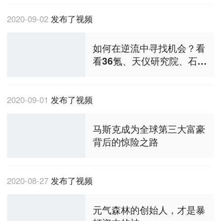
2020-09-02
发布了视频
如何在逆流中寻找机会？看
看36氪、天仪研究院、石墨
文档的答案
2020-09-01
发布了视频
马斯克成为全球第三大富豪
背后的惊险之路
2020-08-27
发布了视频
元气森林的创始人，才是暴