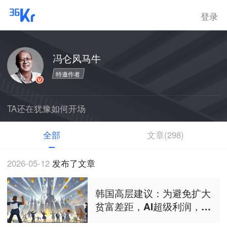
登录
冯仑风马牛
特邀作者
TA还在犹豫如何开场
全部
文章(298)
2026-05-12
发布了文章
韩国高层建议：为避免扩大
贫富差距，AI超级利润，应
发给全民