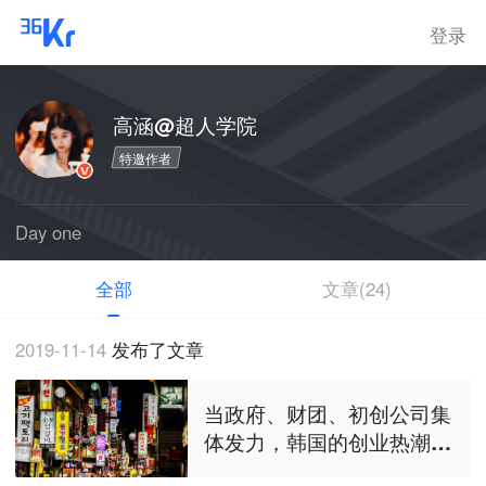
登录
高涵@超人学院
特邀作者
Day one
全部
文章(24)
2019-11-14
发布了文章
当政府、财团、初创公司集
体发力，韩国的创业热潮要
如何掀起？