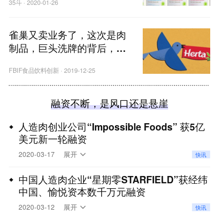
35斗
·
2020-01-26
雀巢又卖业务了，这次是肉
制品，巨头洗牌的背后，藏
着食品行业哪些趋势？
FBIF食品饮料创新
·
2019-12-25
融资不断，是风口还是悬崖
人造肉创业公司“Impossible Foods” 获5亿
美元新一轮融资
36氪获悉，“Impossible Foods”宣布，公司获得5亿
2020-03-17
展开
快讯
美元新一轮融资，由新投资者未来资产环球投资领
投。公司现有投资者包括Khosla、维港投资和淡马
中国人造肉企业“星期零STARFIELD”获经纬
中国、愉悦资本数千万元融资
锡。自2011年创立以来，公司合共已筹集接近13亿
美元。
原文链接
36氪获悉，中国人造肉企业“星期零STARFIELD”已
2020-03-12
展开
快讯
于近日完成数千万元融资，投资方包括经纬中国、愉