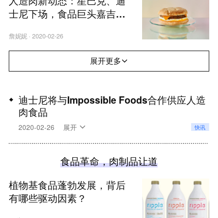
人造肉新动态：星巴克、迪
士尼下场，食品巨头嘉吉也
将推植物汉堡饼
詹妮妮
·
2020-02-26
展开更多
迪士尼将与Impossible Foods合作供应人造
肉食品
迪士尼与美国人造肉产品制造商Impossible Foods
2020-02-26
展开
快讯
周二宣布达成合作，迪士尼的主题公园、度假村和游
轮将开始供应Impossible Foods的人造肉汉堡。迪
食品革命，肉制品让道
斯尼表示，将在本周开幕的加州乐园冒险、食品和美
酒节上推出Impossible Foods的人造肉汉堡和肉丸
植物基食品蓬勃发展，背后
三明治，并将很快扩大到其他地点，包括迪士尼世界
有哪些驱动因素？
度假村的魔术王国公园托尼镇广场餐厅。（新浪财
经）
原文链接