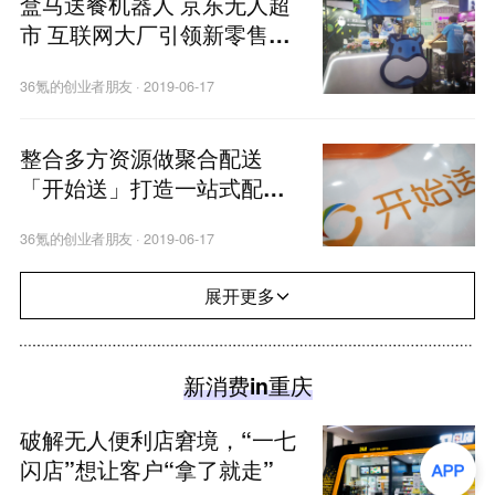
盒马送餐机器人 京东无人超
市 互联网大厂引领新零售无
人化风潮
36氪的创业者朋友
·
2019-06-17
整合多方资源做聚合配送
「开始送」打造一站式配送
服务平台
36氪的创业者朋友
·
2019-06-17
展开更多
新消费in重庆
破解无人便利店窘境，“一七
闪店”想让客户“拿了就走”