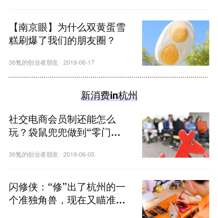
【南京眼】为什么双黄蛋雪
糕刷爆了我们的朋友圈？
36氪的创业者朋友
·
2019-06-17
新消费in杭州
社交电商会员制还能怎么
玩？袋鼠兜兜做到“零门
槛”准入
36氪的创业者朋友
·
2019-06-05
闪修侠：“修”出了杭州的一
个准独角兽，现在又瞄准了5
G的新蛋糕