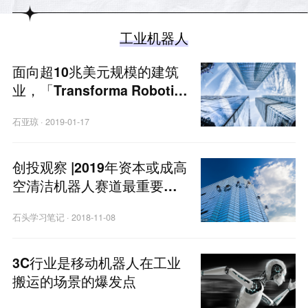
工业机器人
面向超10兆美元规模的建筑
业，「Transforma Robotic
s」研发室内装修机器及房屋
石亚琼
·
2019-01-17
质检机器人
创投观察 |2019年资本或成高
空清洁机器人赛道最重要影
响因素之一
石头学习笔记
·
2018-11-08
3C行业是移动机器人在工业
搬运的场景的爆发点