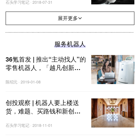
石头学习笔记
·
2018-07-31
展开更多
服务机器人
36氪首发 | 推出“主动找人”的
零售机器人，「越凡创新」
获数千万元Pre-A轮融资
陈绍元
·
2019-01-08
创投观察 | 机器人要上楼送
货，难题、买路钱和新创业
机会都少不了
石头学习笔记
·
2018-11-01