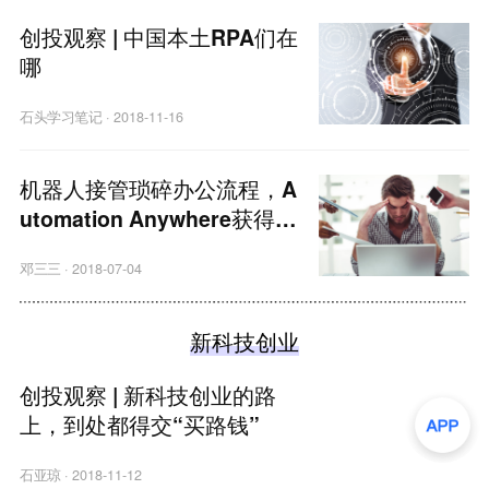
创投观察 | 中国本土RPA们在
哪
石头学习笔记
·
2018-11-16
机器人接管琐碎办公流程，A
utomation Anywhere获得2.
5亿美元A轮投资
邓三三
·
2018-07-04
新科技创业
创投观察 | 新科技创业的路
上，到处都得交“买路钱”
石亚琼
·
2018-11-12