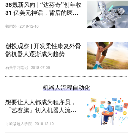
36氪新风向 | “达芬奇”创年收
31 亿美元神话，背后的医疗
机器人是一门好生意吗？
顿雨婷
·
2018-12-10
创投观察 | 开发柔性康复外骨
骼机器人逐渐成为趋势
石头学习笔记
·
2018-07-06
机器人流程自动化
想要让人人都成为程序员，
「艺赛旗」切入机器人流程
自动化（RPA）
可欣@超人学院
·
2018-12-10