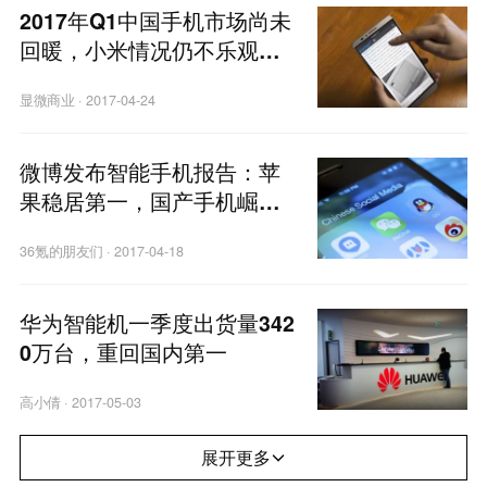
2017年Q1中国手机市场尚未
回暖，小米情况仍不乐观，
华为、荣耀成赢家
显微商业
·
2017-04-24
微博发布智能手机报告：苹
果稳居第一，国产手机崛
起，三星被甩身后
36氪的朋友们
·
2017-04-18
华为智能机一季度出货量342
0万台，重回国内第一
高小倩
·
2017-05-03
展开更多