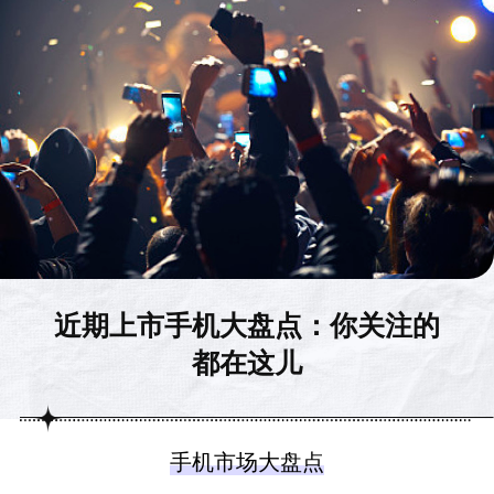
近期上市手机大盘点：你关注的
都在这儿
手机市场大盘点