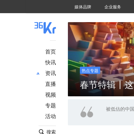
36氪Auto
数字时氪
企业号
未来消费
智能涌现
未来城市
启动Power on
媒体品牌
企业服务
企服点评
36氪出海
36氪研究院
潮生TIDE
36氪企服点评
36Kr研究院
36氪财经
职场bonus
36碳
后浪研究所
36Kr创新咨询
暗涌Waves
硬氪
氪睿研究院
首页
快讯
热点专题
资讯
春节特辑丨这
直播
最新
推荐
创投
财经
视频
汽车
AI
专题
科技
项目推荐
被低估的中国
活动
专精特新
安徽
搜索