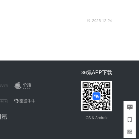
2025-12-24
36氪APP下载
iOS & Android