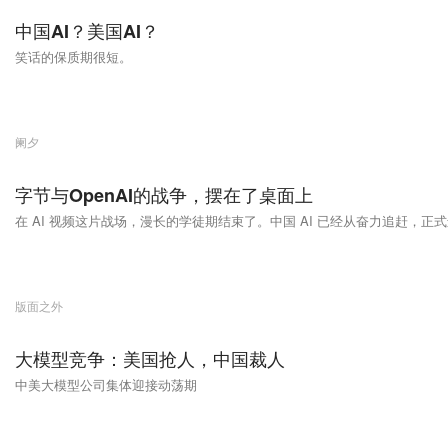
中国AI？美国AI？
笑话的保质期很短。
阑夕
字节与OpenAI的战争，摆在了桌面上
在 AI 视频这片战场，漫长的学徒期结束了。中国 AI 已经从奋力追赶，
版面之外
大模型竞争：美国抢人，中国裁人
中美大模型公司集体迎接动荡期