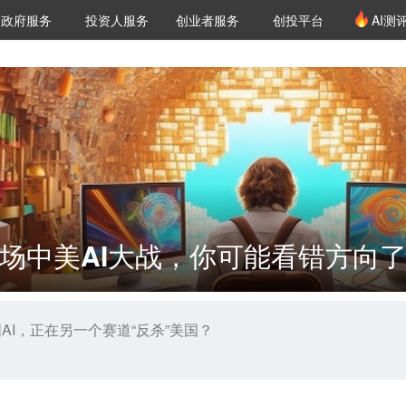
创投发布
项目推荐
核心服务
LP源计划
政府服务
投资人服务
创业者服务
创投平台
AI测
36氪Pro
VClub
VClub投资机构库
创投氪堂
城市之窗
投资机构职位推介
企业入驻
投资人认证
场中美AI大战，你可能看错方向
AI，正在另一个赛道“反杀”美国？