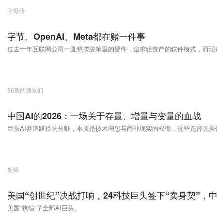
字母榜
字节、OpenAI、Meta都在赌一件事
过去十年互联网公司一直想摆脱笨重的硬件，追求轻资产的软件模式，而现在
36氪的朋友们
中国AI的2026：一场关于存量、增量与变量的血战
巨头AI赛道路径的分野，本质是技术理想与商业现实的权衡，这些选择无关
新熵
美国“创世纪”决战打响，24科技巨头签下“卖身契”，
美国“收编”了全部AI巨头。