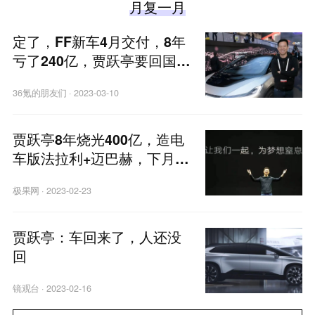
月复一月
定了，FF新车4月交付，8年
亏了240亿，贾跃亭要回国
了？
36氪的朋友们
·
2023-03-10
贾跃亭8年烧光400亿，造电
车版法拉利+迈巴赫，下月交
车，靠谱吗？
极果网
·
2023-02-23
贾跃亭：车回来了，人还没
回
镜观台
·
2023-02-16