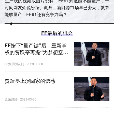
生产线的视频或图片资料，FF91到底能不能量产，一
时间网友众说纷纭。此外，新能源市场早已变天，就算
能够量产，FF91还有竞争力吗？
FF最后的机会
FF按下“量产键”后，重新掌
权的贾跃亭再提“为梦想窒
息”
36氪的朋友们
·
2023-03-30
贾跃亭上演回家的诱惑
金角财经
·
2023-03-30