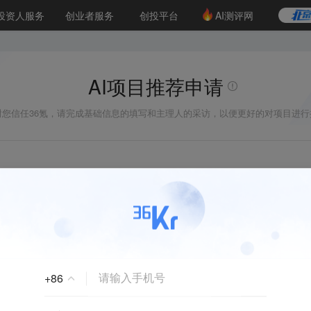
创投发布
项目推荐
LP源计划
投资人服务
创业者服务
创投平台
AI测评网
36氪Pro
VClub
Club投资机构库
创投氪堂
资机构职位推介
企业入驻
投资人认证
AI项目推荐申请
谢您信任36氪，请完成基础信息的填写和主理人的采访，以便更好的对项目进行
业项目。我们将通过AI助手帮你梳理项目信息，优质项目有机会
您希望进行的项目推荐类型是什么呀？
+
86
我想发布最新融资消息