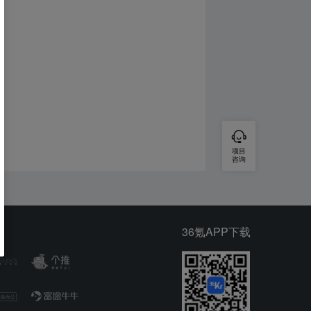
项目
咨询
36氪APP下载