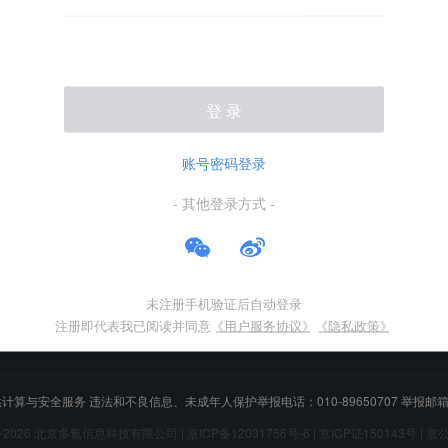
登 录
热门推荐
合作伙伴
账号密码登录
热门资讯
- 其他登录方式 -
热门产品
文章标签
快讯标签
未注册手机验证后自动登录
注册即代表我已阅读并同意
《用户服务协议》
《隐私政策》
计算与安全服务 违法和不良信息、未成年人保护举报电话：010-89650707 举报邮箱：ju
~
2026
北京多氪信息科技有限公司 |
京ICP备12031756号-6
|
京ICP证150143号
|
京公