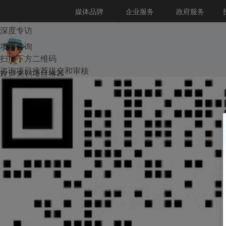
AI项目推荐申请
36氪Auto
数字时氪
企业号
未来消费
智能涌现
核心服务
未来城市
启动Power on
媒体品牌
企业服务
政府服务
企服点评
36氪出海
36氪研究院
潮生TIDE
36氪企服点评
V
36Kr研究院
36氪财经
职场bonus
感谢您信任36氪，请完成基础信息的填写和主理人的采访，以
城市之窗
投
36碳
后浪研究所
36Kr创新咨询
暗涌Waves
硬氪
氪睿研究院
深度专访
项目咨询
扫描下方二维码
咨询项目推荐提交和审核
欢迎来到项目推荐
这里可以提交融资进展、创业项目。我们将通过AI助手帮你梳理
您希望进行的项目推荐类型是什么呀？
我想发布最新融资消息
没有新融资，但希望我们推荐您的项目