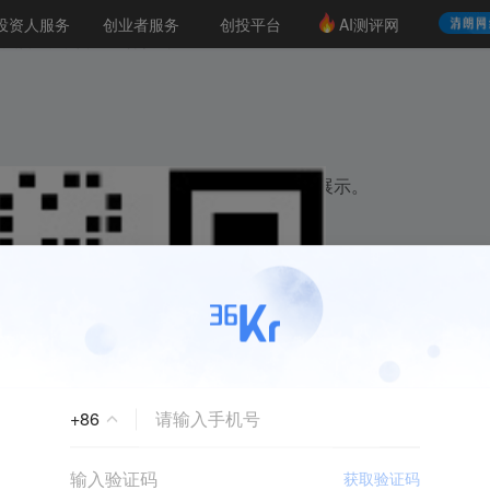
创投发布
项目推荐
LP源计划
投资人服务
创业者服务
创投平台
AI测评网
36氪Pro
VClub
Club投资机构库
创投氪堂
便更好的对项目进行推荐
资机构职位推介
企业入驻
投资人认证
项目信息，优质项目有机会获得36氪推荐展示。
下一步
+
86
获取验证码