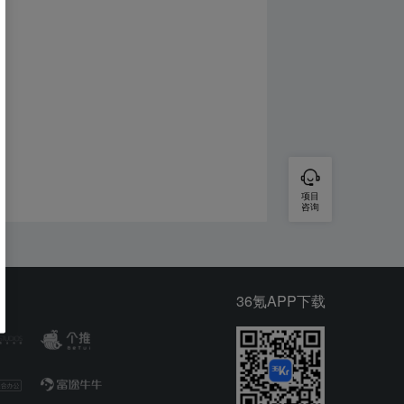
项目
咨询
36氪APP下载