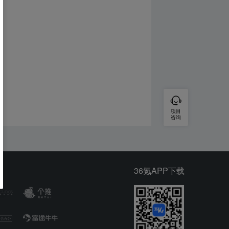
项目
咨询
36氪APP下载