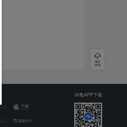
项目
咨询
36氪APP下载