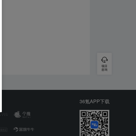
项目
咨询
36氪APP下载