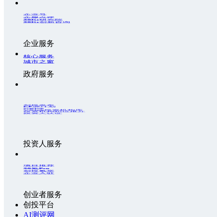
企业号
企服点评
36Kr研究院
36Kr创新咨询
企业服务
核心服务
城市之窗
政府服务
创投发布
LP源计划
VClub
VClub投资机构库
投资机构职位推介
投资人认证
投资人服务
项目推荐
36氪Pro
创投氪堂
企业入驻
创业者服务
创投平台
AI测评网