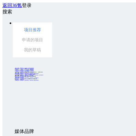
返回36氪
登录
搜索
项目推荐
申请的项目
我的草稿
36氪Auto
数字时氪
未来消费
智能涌现
未来城市
启动Power on
36氪出海
36氪研究院
潮生TIDE
36氪企服点评
36氪财经
职场bonus
36碳
后浪研究所
暗涌Waves
硬氪
氪睿研究院
媒体品牌