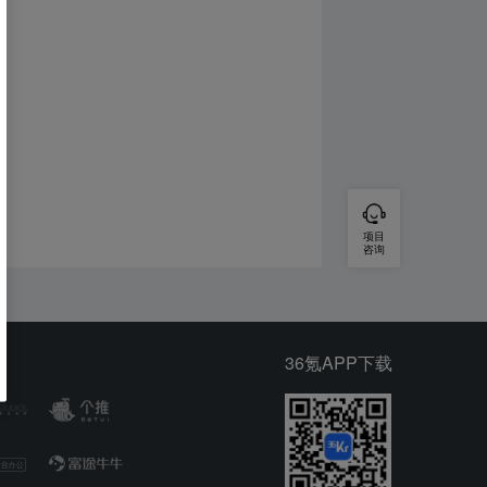
项目
咨询
36氪APP下载