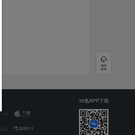
项目
咨询
36氪APP下载