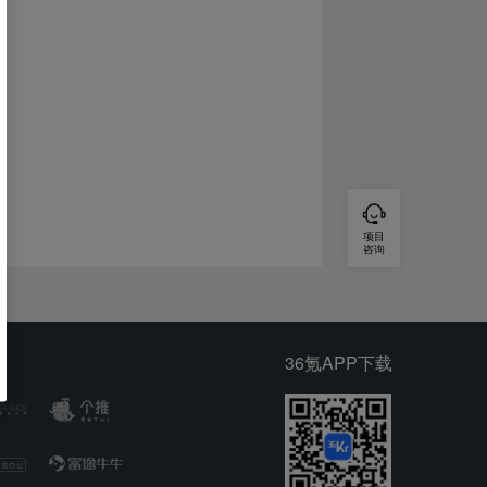
项目
咨询
36氪APP下载