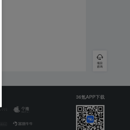
项目
咨询
36氪APP下载