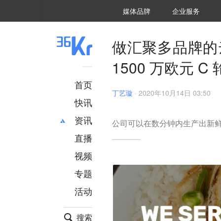
36氪Auto
数字时氪
企业号
未来消费
智能涌现
未来城市
启动Power on
媒体品牌
企业服务
企服点评
36氪出海
36氪研究院
潮生TIDE
36氪企服点评
36Kr研究院
36氪财经
职场bonus
36碳
后浪研究所
36Kr创新咨询
暗涌Waves
硬氪
氪睿研究院
做汇聚多品牌的云厨房
1500 万欧元 C
首页
丁艺璇
·
2020年10月14日 03:50
快讯
资讯
公司可以在数分钟内生产出新
直播
最新
推荐
创投
财经
视频
汽车
AI
专题
科技
项目推荐
活动
专精特新
安徽
搜索