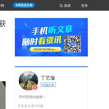
评网
搜索
登录
」获
丁艺璇
特邀作者
寻求思维的碰撞～
发表文章
425
篇