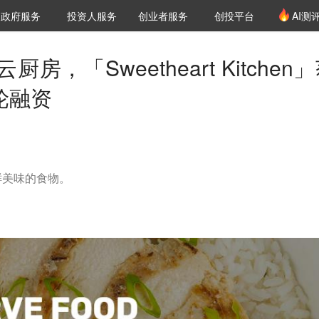
创投发布
项目推荐
核心服务
LP源计划
政府服务
投资人服务
创业者服务
创投平台
AI测
36氪Pro
VClub
VClub投资机构库
创投氪堂
城市之窗
投资机构职位推介
企业入驻
投资人认证
，「Sweetheart Kitchen
 轮融资
鲜美味的食物。