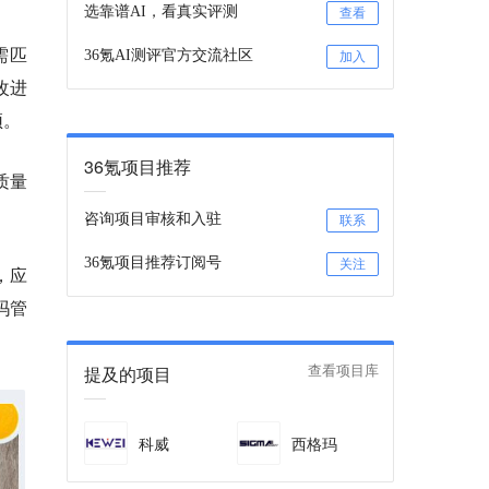
选靠谱AI，看真实评测
查看
需匹
36氪AI测评官方交流社区
加入
改进
颈。
36氪项目推荐
质量
咨询项目审核和入驻
联系
36氪项目推荐订阅号
关注
，应
玛管
提及的项目
查看项目库
科威
西格玛