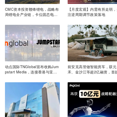
CMC资本投资赣锋锂电，战略布
【月度宏观】内需有所走弱，
局锂电全产业链，卡位固态电池
注逆周期调节政策落地
技术前沿 | CMC Portfolios
动点国际TNGlobal宣布收购Jum
前安克高管做智能房车，获元
pstart Media，连接香港与亚洲
禾、金沙江等超2亿融资，首
创新生态
品2027年初量产｜硬氪首发