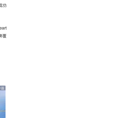
成功
rt
牌覆
专题