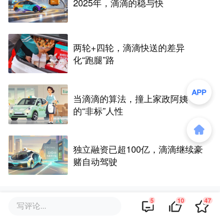
2025年，滴滴的稳与快
两轮+四轮，滴滴快送的差异
化“跑腿”路
当滴滴的算法，撞上家政阿姨
的“非标”人性
独立融资已超100亿，滴滴继续豪
赌自动驾驶
5
10
47
写评论...
评论区