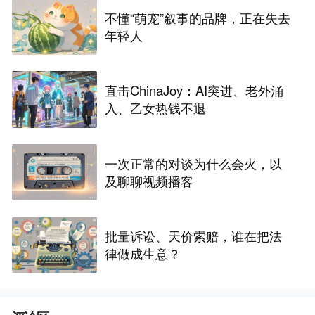
不懂“萌宠”叙事的品牌，正在失去
年轻人
直击ChinaJoy：AI突进、老外涌
入、乙女热钱不退
一次正常的对谈为什么会火，以
及聊聊视频播客
批量诉讼、天价索赔，谁在把法
律做成生意？