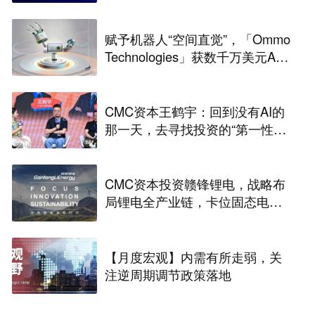
赋予机器人“空间直觉”，「Ommo
Technologies」获数千万美元A轮
融资｜36氪首发
CMC资本王鹤宇：回到没有AI的
那一天，去寻找投资的“第一性原
理” | CMC Insights
CMC资本投资赣锋锂电，战略布
局锂电全产业链，卡位固态电池
技术前沿 | CMC Portfolios
【月度宏观】内需有所走弱，关
注逆周期调节政策落地