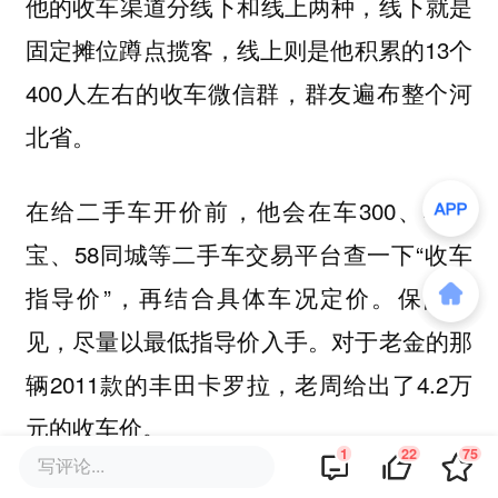
他的收车渠道分线下和线上两种，线下就是
固定摊位蹲点揽客，线上则是他积累的13个
400人左右的收车微信群，群友遍布整个河
北省。
在给二手车开价前，他会在车300、车置
宝、58同城等二手车交易平台查一下“收车
指导价”，再结合具体车况定价。保险起
见，尽量以最低指导价入手。对于老金的那
辆2011款的丰田卡罗拉，老周给出了4.2万
元的收车价。
1
22
75
写评论...