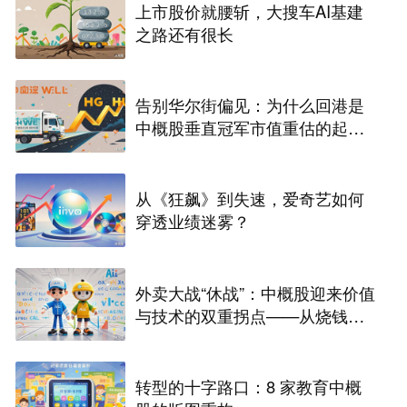
上市股价就腰斩，大搜车AI基建
之路还有很长
告别华尔街偏见：为什么回港是
中概股垂直冠军市值重估的起
点？
从《狂飙》到失速，爱奇艺如何
穿透业绩迷雾？
外卖大战“休战”：中概股迎来价值
与技术的双重拐点——从烧钱内
卷到AI突围的战略升维
转型的十字路口：8 家教育中概