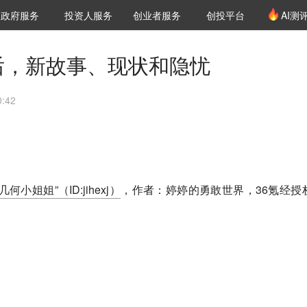
创投发布
项目推荐
核心服务
LP源计划
政府服务
投资人服务
创业者服务
创投平台
AI测
36氪Pro
VClub
VClub投资机构库
创投氪堂
城市之窗
投资机构职位推介
企业入驻
投资人认证
以后，新故事、现状和隐忧
:42
“几何小姐姐”（ID:jihexj）
，作者：婷婷的勇敢世界，36氪经授