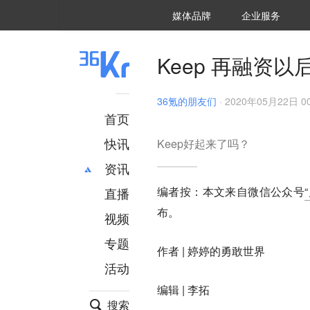
36氪Auto
数字时氪
企业号
未来消费
智能涌现
未来城市
启动Power on
媒体品牌
企业服务
企服点评
36氪出海
36氪研究院
潮生TIDE
36氪企服点评
36Kr研究院
36氪财经
职场bonus
36碳
后浪研究所
36Kr创新咨询
暗涌Waves
硬氪
氪睿研究院
Keep 再融资
36氪的朋友们
·
2020年05月22日 00
首页
快讯
Keep好起来了吗？
资讯
编者按：本文来自微信公众号
直播
最新
推荐
布。
创投
财经
视频
汽车
AI
专题
作者 | 婷婷的勇敢世界
科技
项目推荐
活动
专精特新
安徽
编辑 | 李拓
搜索