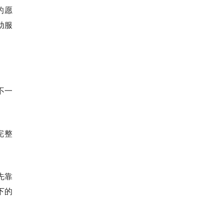
的愿
动服
不一
完整
先靠
下的