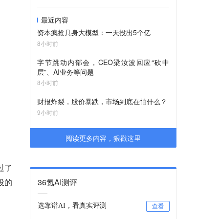
最近内容
资本疯抢具身大模型：一天投出5个亿
8小时前
字节跳动内部会，CEO梁汝波回应“砍中
层”、AI业务等问题
8小时前
财报炸裂，股价暴跌，市场到底在怕什么？
9小时前
阅读更多内容，狠戳这里
过了
投的
36氪AI测评
选靠谱AI，看真实评测
查看