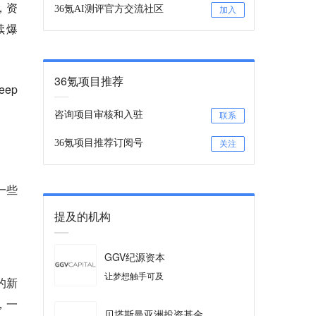
景，资
36氪AI测评官方交流社区
加入
续爆
36氪项目推荐
ep
咨询项目审核和入驻
联系
36氪项目推荐订阅号
关注
一些
提及的机构
GGV纪源资本
让梦想触手可及
的新
，一
贝塔斯曼亚洲投资基金