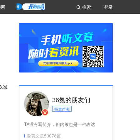
评网
搜索
登录
权发
36氪的朋友们
特邀作者
TA没有写简介，但内敛也是一种表达
发表文章
50078
篇