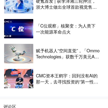
硬氪首发 | 获李泽湘三轮押注，
浙大博士做出全球首款视觉售后
技术客服机器人
「C位观察」核聚变：为人类下
一次能源革命点火
赋予机器人“空间直觉”，「Ommo
Technologies」获数千万美元A轮
融资｜36氪首发
CMC资本王鹤宇：回到没有AI的
那一天，去寻找投资的“第一性原
理” | CMC Insights
评论区