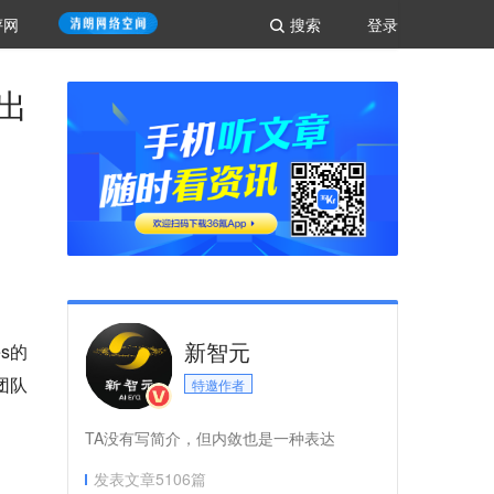
评网
搜索
登录
出
新智元
s的
团队
特邀作者
TA没有写简介，但内敛也是一种表达
发表文章
5106
篇