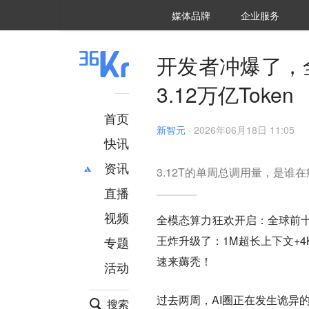
36氪Auto
数字时氪
企业号
未来消费
智能涌现
未来城市
启动Power on
媒体品牌
企业服务
企服点评
36氪出海
36氪研究院
潮生TIDE
36氪企服点评
36Kr研究院
36氪财经
职场bonus
36碳
后浪研究所
36Kr创新咨询
暗涌Waves
硬氪
氪睿研究院
开发者冲爆了，全
3.12万亿Token
首页
新智元
·
2026年06月18日 11:05
快讯
资讯
3.12T的单周总调用量，是谁
直播
最新
推荐
创投
财经
视频
全模态算力狂欢开启：全球前十AI
汽车
AI
王炸升级了：1M超长上下文+
专题
科技
项目推荐
速来薅秃！
活动
专精特新
安徽
过去两周，AI圈正在发生诡异
搜索