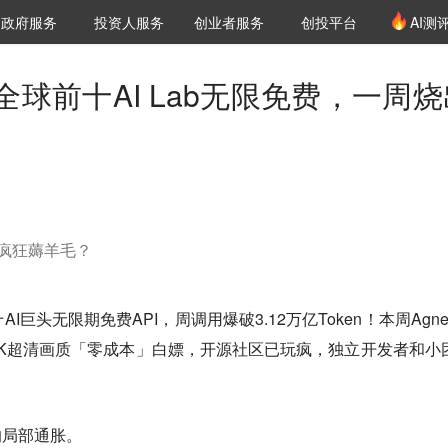
创投发布
项目推荐
核心服务
LP源计划
政府服务
投资人服务
创业者服务
创投平台
AI测
36氪Pro
VClub
VClub投资机构库
创投氪堂
城市之窗
投资机构职位推介
企业入驻
投资人认证
球前十AI Lab无限免费，一周烧
在疯狂薅羊毛？
巨头无限期免费API，周调用爆破3.12万亿Token！本周Agne
4K超清画质「零成本」白嫖，开源社区已玩疯，独立开发者和小
的局部通胀。