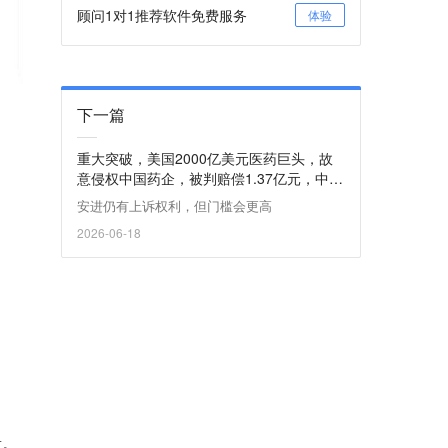
顾问1对1推荐软件免费服务
体验
下一篇
重大突破，美国2000亿美元医药巨头，故
意侵权中国药企，被判赔偿1.37亿元，中企
董事长：还有潜在3倍惩罚性赔偿机会
安进仍有上诉权利，但门槛会更高
2026-06-18
量。