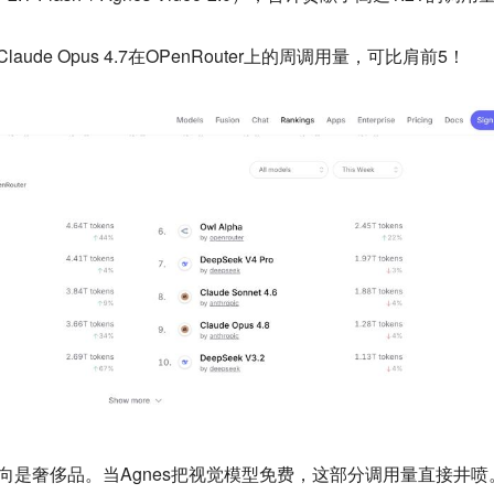
aude Opus 4.7在OPenRouter上的周调用量，可比肩前5！
一向是奢侈品。当Agnes把视觉模型免费，这部分调用量直接井喷