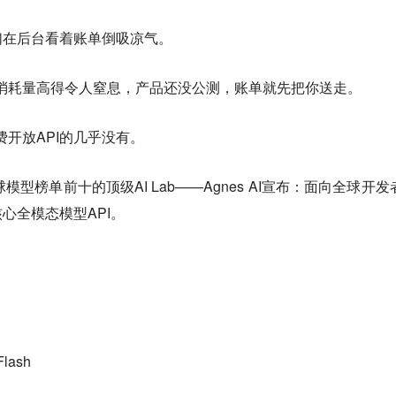
们在后台看着账单倒吸凉气。
ken消耗量高得令人窒息，产品还没公测，账单就先把你送走。
免费开放API的几乎没有。
型榜单前十的顶级AI Lab——Agnes AI宣布：面向全球开发
心全模态模型API。
Flash