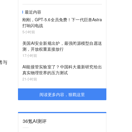
最近内容
刚刚，GPT-5.6全员免费！下一代巨兽Astra
打响闪电战
5小时前
美国AI安全新规出炉，最强闭源模型自愿送
测，开放权重直接放行
17小时前
者与
AI能接管实验室了？中国科大最新研究给出
真实物理世界的压力测试
21小时前
阅读更多内容，狠戳这里
36氪AI测评