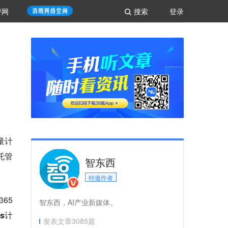
评网
搜索
登录
用量计
托管
智东西
特邀作者
365
智东西，AI产业新媒体。
ts计
发表文章
3085
篇