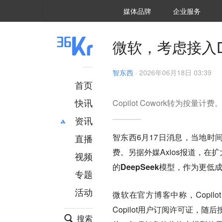
36氪Auto
数字时氪
企业号
未来消费
智能涌现
未来城市
启动Power on
媒体品牌
企业服务
企服点评
36氪出海
36氪研究院
潮生TIDE
36氪企服点评
36Kr研究院
36氪财经
职场bonus
36碳
后浪研究所
36Kr创新咨询
暗涌Waves
硬氪
氪睿研究院
微软，考虑接入De
智东西
·
2026年06月18日 03:39
首页
快讯
Copilot Cowork转为按量计费
资讯
智东西6月17日消息，当地时间
直播
最新
推荐
费
。另据外媒Axios报道，在扩
创投
财经
视频
汽车
AI
的
DeepSeek模型
，作为更低
专题
科技
项目推荐
活动
专精特新
安徽
微软在官方博客中称，Copilot
Copilot用户订阅许可证，随后
搜索