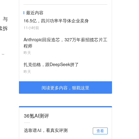
最近内容
。与
16.5亿，四川功率半导体企业卖身
连续拆
11小时前
Anthropic回应造芯，327万年薪招揽芯片工
程师
昨天
扎克伯格，跟DeepSeek拼了
昨天
阅读更多内容，狠戳这里
36氪AI测评
选靠谱AI，看真实评测
查看