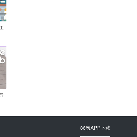
工
导
36氪APP下载