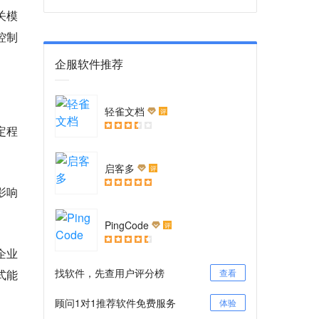
关模
控制
企服软件推荐
轻雀文档
评
定程
启客多
评
影响
PingCode
评
企业
找软件，先查用户评分榜
查看
式能
顾问1对1推荐软件免费服务
体验