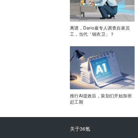
离谱，Dario雇专人调查自家员
工，当代「锦衣卫」？
推行AI提效后，策划们开始加班
赶工期
关于36氪