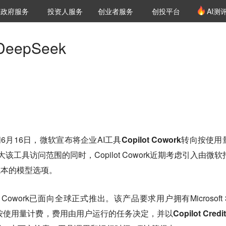
创投发布
项目推荐
核心服务
LP源计划
政府服务
投资人服务
创业者服务
创投平台
AI测
36氪Pro
VClub
VClub投资机构库
创投氪堂
城市之窗
投资机构职位推介
企业入驻
投资人认证
epSeek
。
6月16日，微软宣布将企业AI工具
Copilot Cowork转向按使
大该工具访问范围的同时，Copilot Cowork近期考虑引入由微软
成本的模型选项。
 Cowork已面向全球正式推出。该产品要求用户拥有Microsoft 
按使用量计费
，费用由用户运行的任务决定，并
以Copilot Credi