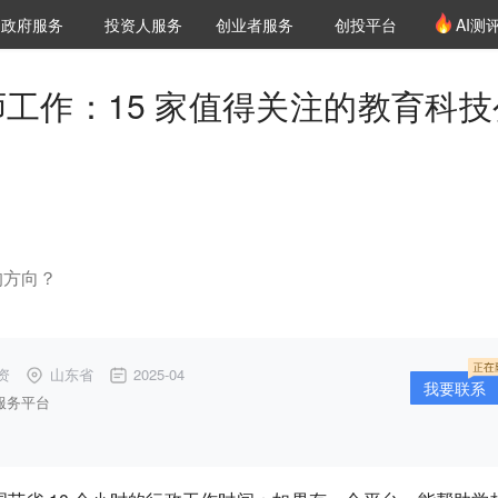
创投发布
项目推荐
核心服务
LP源计划
政府服务
投资人服务
创业者服务
创投平台
AI测
36氪Pro
VClub
VClub投资机构库
创投氪堂
城市之窗
投资机构职位推介
企业入驻
投资人认证
教师工作：15 家值得关注的教育科技
的方向？
资
山东省
2025-04
我要联系
服务平台