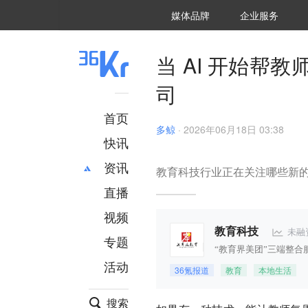
36氪Auto
数字时氪
企业号
未来消费
智能涌现
未来城市
启动Power on
媒体品牌
企业服务
企服点评
36氪出海
36氪研究院
潮生TIDE
36氪企服点评
36Kr研究院
36氪财经
职场bonus
36碳
后浪研究所
36Kr创新咨询
暗涌Waves
硬氪
氪睿研究院
当 AI 开始帮
司
首页
多鲸
·
2026年06月18日 03:38
快讯
资讯
教育科技行业正在关注哪些新
直播
最新
推荐
创投
财经
视频
汽车
AI
未融
教育科技
专题
科技
项目推荐
“教育界美团”三端整合
活动
专精特新
安徽
36氪报道
教育
本地生活
搜索