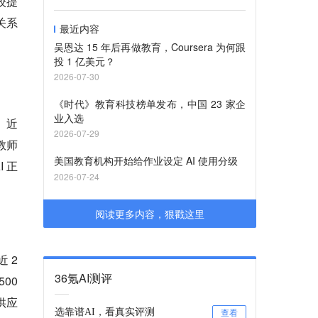
校提
关系
最近内容
吴恩达 15 年后再做教育，Coursera 为何跟
投 1 亿美元？
2026-07-30
《时代》教育科技榜单发布，中国 23 家企
业入选
。近
2026-07-29
教师
美国教育机构开始给作业设定 AI 使用分级
 正
2026-07-24
阅读更多内容，狠戳这里
 2
36氪AI测评
00
供应
选靠谱AI，看真实评测
查看