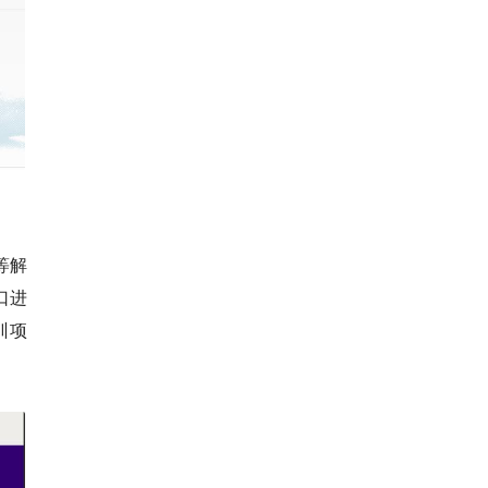
等解
口进
训项