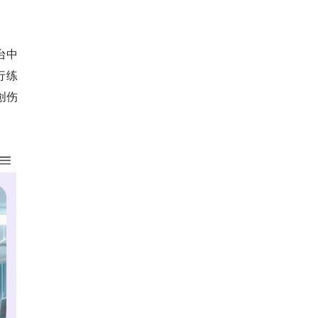
台中
行练
创伤