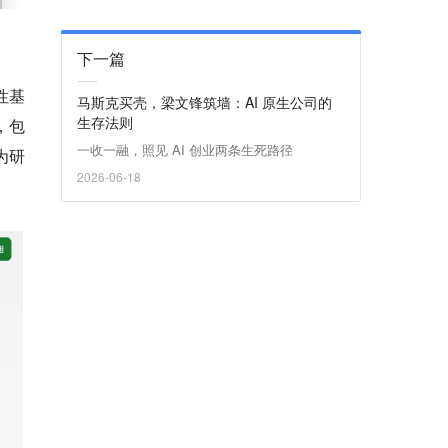
下一篇
性基
马斯克买壳，梁文锋筑墙：AI 原生公司的
生存法则
，包
一收一融，照见 AI 创业两条生死路径
为研
2026-06-18