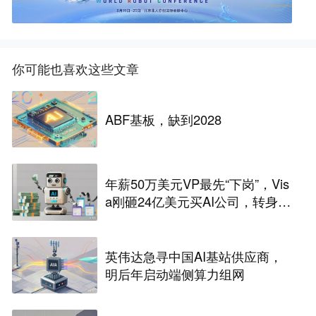
你可能也喜欢这些文章
ABF基板，缺到2028
年薪50万美元VP最先“下岗”，Vis
a刚砸24亿美元买AI公司，转身裁
2600人，还“先砍高管”？
英伟达急寻中国AI基站供应商，
明后年启动端侧算力组网