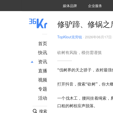
36氪Auto
数字时氪
企业号
未来消费
智能涌现
未来城市
启动Power on
媒体品牌
企业服务
企服点评
36氪出海
36氪研究院
潮生TIDE
36氪企服点评
36Kr研究院
36氪财经
职场bonus
36碳
后浪研究所
36Kr创新咨询
暗涌Waves
硬氪
氪睿研究院
修驴蹄、修锅之
TopKlout克劳锐
·
2026年06月17日 
首页
快讯
砍树有风险，模仿需谨慎
资讯
“伐树界的天之骄子，农村最强
直播
最新
推荐
创投
财经
视频
打开抖音，搜索
“砍树”
，你大
汽车
AI
专题
科技
项目推荐
活动
一个伐木工，腰间挂着绳索，爬
专精特新
安徽
口粗的树枝应声脱落。
搜索