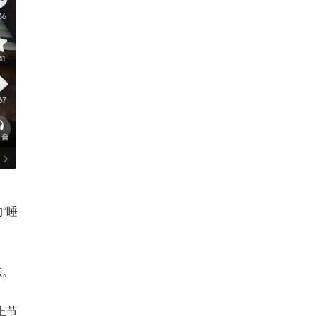
“睡
态。
上节