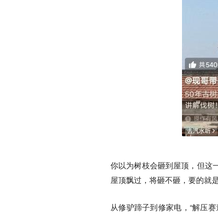
你以为树枝会砸到屋顶，但这
屋顶飘过，将砸不砸，要的就
从修驴蹄子到修家电，“解压赛