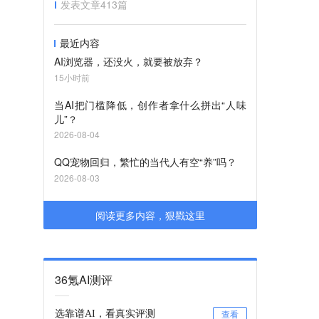
发表文章
413
篇
最近内容
AI浏览器，还没火，就要被放弃？
15小时前
当AI把门槛降低，创作者拿什么拼出“人味
儿”？
2026-08-04
QQ宠物回归，繁忙的当代人有空“养”吗？
2026-08-03
阅读更多内容，狠戳这里
36氪AI测评
选靠谱AI，看真实评测
查看