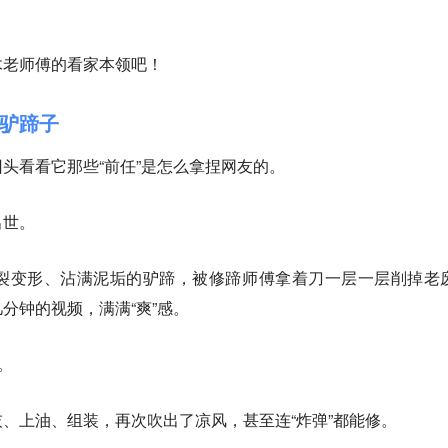
木老师傅的看家本领吧！
驴蹄子
头看看它那些“前任”是怎么拿捏网友的。
出世。
裂变形、沾满泥垢的驴蹄，被修蹄师傅拿着刀一层一层削掉老
分钟的视频，满满“爽”感。
。
、上油、组装，再次吹出了凉风，甚至连“炸弹”都能修。