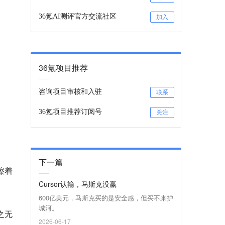
36氪AI测评官方交流社区
加入
36氪项目推荐
咨询项目审核和入驻
联系
36氪项目推荐订阅号
关注
下一篇
擦着
Cursor认输，马斯克没赢
600亿美元，马斯克买的是安全感，但买不来护
城河。
之无
2026-06-17