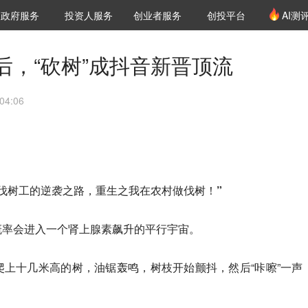
创投发布
项目推荐
核心服务
LP源计划
政府服务
投资人服务
创业者服务
创投平台
AI测
36氪Pro
VClub
VClub投资机构库
创投氪堂
城市之窗
投资机构职位推介
企业入驻
投资人认证
后，“砍树”成抖音新晋顶流
04:06
伐树工的逆袭之路，重生之我在农村做伐树！”
概率会进入一个肾上腺素飙升的平行宇宙。
上十几米高的树，油锯轰鸣，树枝开始颤抖，然后“咔嚓”一声