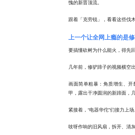
愧的新晋顶流。
跟着「克劳锐」，看看这些伐
上一个让全网上瘾的是修
要搞懂砍树为什么能火，得先回
几年前，修驴蹄子的视频横空
画面简单粗暴：角质增生、开
甲，露出干净圆润的新蹄面，几
紧接着，
“电器华佗”们接力
上场
吱呀作响的旧风扇，拆开、清灰