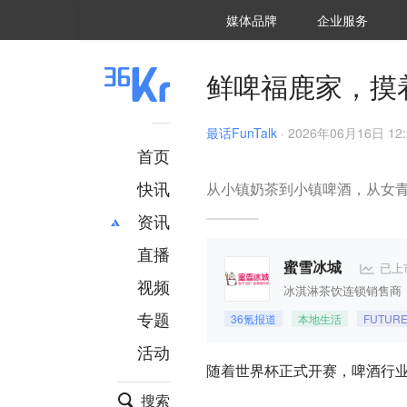
36氪Auto
数字时氪
企业号
未来消费
智能涌现
未来城市
启动Power on
媒体品牌
企业服务
企服点评
36氪出海
36氪研究院
潮生TIDE
36氪企服点评
36Kr研究院
36氪财经
职场bonus
36碳
后浪研究所
36Kr创新咨询
暗涌Waves
硬氪
氪睿研究院
鲜啤福鹿家，摸
最话FunTalk
·
2026年06月16日 12:
首页
快讯
从小镇奶茶到小镇啤酒，从女
资讯
直播
最新
推荐
已上
蜜雪冰城
创投
财经
视频
冰淇淋茶饮连锁销售商
汽车
AI
专题
36氪报道
本地生活
FUTUR
科技
项目推荐
活动
专精特新
安徽
随着世界杯正式开赛，啤酒行
搜索