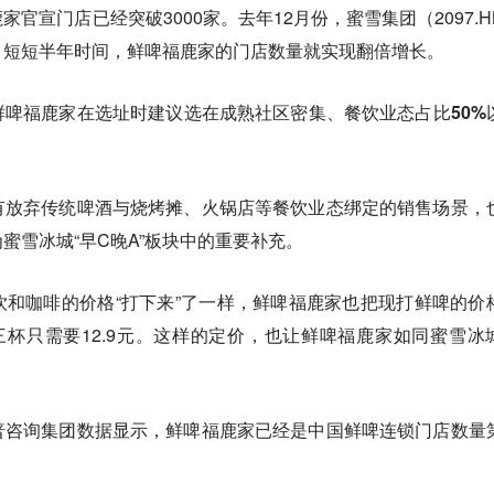
官宣门店已经突破3000家。去年12月份，蜜雪集团（2097.H
，短短半年时间，鲜啤福鹿家的门店数量就实现翻倍增长。
啤福鹿家在选址时建议选在成熟社区密集、餐饮业态占比50%
有放弃传统啤酒与烧烤摊、火锅店等餐饮业态绑定的销售场景，
蜜雪冰城“早C晚A”板块中的重要补充。
和咖啡的价格“打下来”了一样，鲜啤福鹿家也把现打鲜啤的价
，三杯只需要12.9元。这样的定价，也让鲜啤福鹿家如同蜜雪冰
。
普咨询集团数据显示，鲜啤福鹿家已经是中国鲜啤连锁门店数量