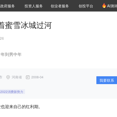
创投发布
项目推荐
核心服务
LP源计划
政府服务
投资人服务
创业者服务
创投平台
AI测
36氪Pro
VClub
VClub投资机构库
创投氪堂
城市之窗
投资机构职位推介
企业入驻
投资人认证
着蜜雪冰城过河
26
青年到男中年
市
河南省
2008-04
我要联系
E2022消费新势力
业也迎来自己的红利期。