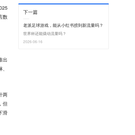
25
下一篇
店数
老派足球游戏，能从小红书捞到新流量吗？
世界杯还能撬动流量吗？
2026-06-16
推出
淋、
汁两
，但
下滑