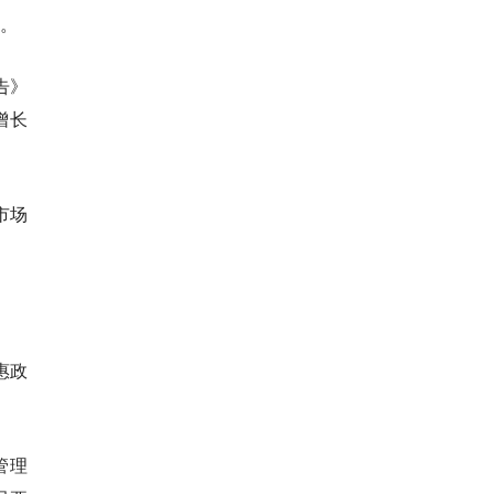
率。
告》
增长
市场
惠政
管理