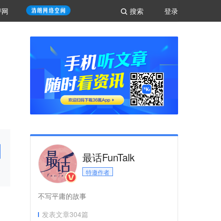
评网
搜索
登录
最话FunTalk
特邀作者
不写平庸的故事
发表文章
304
篇