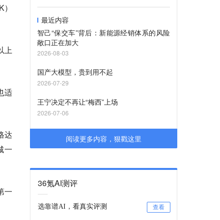
K）
最近内容
智己“保交车”背后：新能源经销体系的风险
敞口正在加大
以上
2026-08-03
国产大模型，贵到用不起
2026-07-29
也适
王宁决定不再让“梅西”上场
2026-07-06
格达
阅读更多内容，狠戳这里
城一
36氪AI测评
第一
选靠谱AI，看真实评测
查看