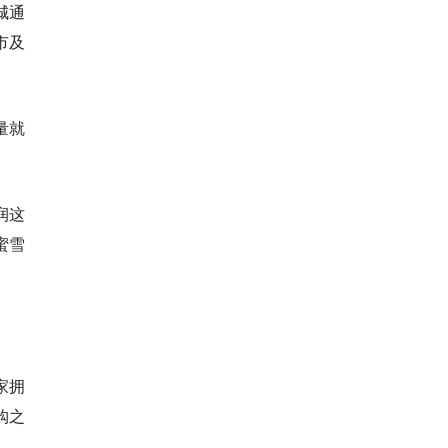
城通
市及
量就
润这
蜜雪
家拥
购之