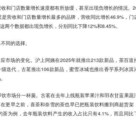
收和门店数量增长速度都有所放缓，甚至出现负增长的情况。20
是营收和门店数量增长最多的品牌，营收同比增长46.9%，门
茶这两个数据都出现负增长，分别同比下降12%和8.45%。
出不同的选择。
适应市场的变化。沪上阿姨在2025年就推出213款新品，茶百道
品升级迭代，古茗推出106款新品，蜜雪冰城也推出香芋系列冰淇
品。
即饮市场分一杯羹。古茗在去年上线瓶装苹果汁和羽衣甘蓝果蔬
9元。在更早之前，喜茶和奈雪的茶也早已把瓶装饮料搬到商超货架
茶为例，去年瓶装饮料产生的收入占比只有4.1%，而且同比