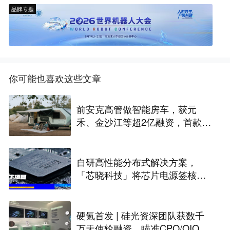
品牌专题
你可能也喜欢这些文章
前安克高管做智能房车，获元
禾、金沙江等超2亿融资，首款产
品2027年初量产｜硬氪首发
自研高性能分布式解决方案，
「芯晓科技」将芯片电源签核周
期从几周缩短至几天 | 水下项目
硬氪首发 | 硅光资深团队获数千
万天使轮融资，瞄准CPO/OIO下