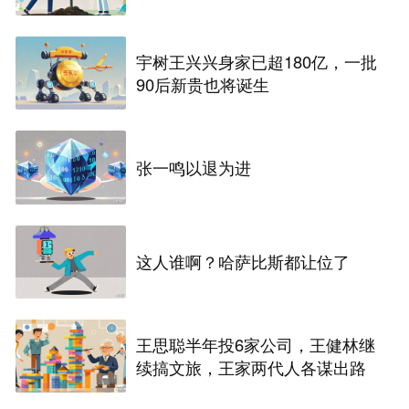
宇树王兴兴身家已超180亿，一批
90后新贵也将诞生
张一鸣以退为进
这人谁啊？哈萨比斯都让位了
王思聪半年投6家公司，王健林继
续搞文旅，王家两代人各谋出路