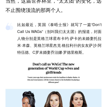
当然，这届世界杯里，“太太团”的变化，远
不止围绕顶流的那两个人。
比如最近，英国《泰晤士报》就写了一篇“Don’t
Call Us WAGs”（别叫我们太太团）的报道，封面
人物分别是英格兰球星布卡约·萨卡的未婚妻托拉
米·本森、英格兰球星杰克·格拉利什的女友萨沙·阿
特伍德、C罗未婚妻乔治娜·罗德里格斯。