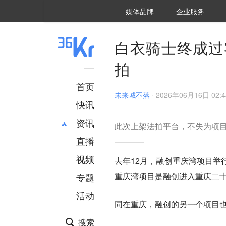
36氪Auto
数字时氪
企业号
未来消费
智能涌现
未来城市
启动Power on
媒体品牌
企业服务
企服点评
36氪出海
36氪研究院
潮生TIDE
36氪企服点评
36Kr研究院
36氪财经
职场bonus
36碳
后浪研究所
36Kr创新咨询
暗涌Waves
硬氪
氪睿研究院
白衣骑士终成过
拍
首页
未来城不落
·
2026年06月16日 02:4
快讯
资讯
此次上架法拍平台，不失为项目
直播
最新
推荐
创投
财经
视频
去年12月，融创重庆湾项目举
汽车
AI
重庆湾项目是融创进入重庆二
专题
科技
项目推荐
活动
专精特新
安徽
同在重庆，融创的另一个项目
搜索