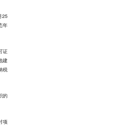
25
态年
可证
地建
纳税
积的
对项