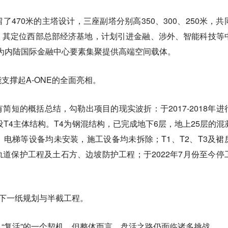
470米的主塔设计，三座副塔分别高350、300、250米，共
。其定位西部总部经济基地，计划引进金融、涉外、智能科技等
业，为内陆国际金融中心要素集聚提供高端空间载体。
支撑起A-ONE的全面亮相。
简短的概括总结，勾勒出项目的现实波折：于2017-2018年进
设T4主体结构。T4为钢混结构，已完成地下6层，地上25层的混
电梯等设备均未安装，施工设备均未拆除；T1、T2、T3及裙
道保护工程及土石方、边坡防护工程；于2022年7月份至今停
剩下一纸规划与半截工程。
“复活”的一个契机。但整体而言，盘活之路仍面临诸多挑战。