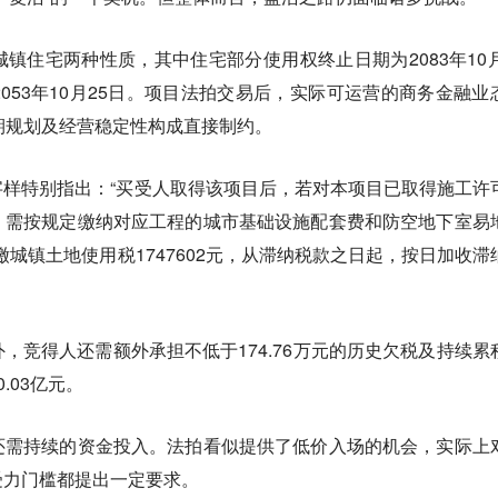
镇住宅两种性质，其中住宅部分使用权终止日期为2083年10月
053年10月25日。项目法拍交易后，实际可运营的商务金融业
期规划及经营稳定性构成直接制约。
样特别指出：“买受人取得该项目后，若对本项目已取得施工许
，需按规定缴纳对应工程的城市基础设施配套费和防空地下室易
欠缴城镇土地使用税1747602元，从滞纳税款之日起，按日加收滞
，竞得人还需额外承担不低于174.76万元的历史欠税及持续累
.03亿元。
还需持续的资金投入。法拍看似提供了低价入场的机会，实际上
受力门槛都提出一定要求。