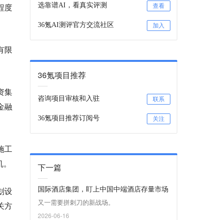
程度
选靠谱AI，看真实评测
查看
36氪AI测评官方交流社区
加入
有限
36氪项目推荐
资集
咨询项目审核和入驻
联系
金融
36氪项目推荐订阅号
关注
施工
机。
下一篇
国际酒店集团，盯上中国中端酒店存量市场
划设
又一需要拼刺刀的新战场。
关方
2026-06-16