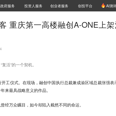
创投发布
项目推荐
核心服务
LP源计划
政府服务
投资人服务
创业者服务
创投平台
AI测
36氪Pro
VClub
VClub投资机构库
创投氪堂
城市之窗
投资机构职位推介
企业入驻
投资人认证
客 重庆第一高楼融创A-ONE上架
4
“复活”的一个契机。
行开工仪式。在现场，融创中国执行总裁兼成渝区域总裁张强表
十年来最具战略意义的作品。
也曾经万众瞩目，如今却陷入截然不同的命运。