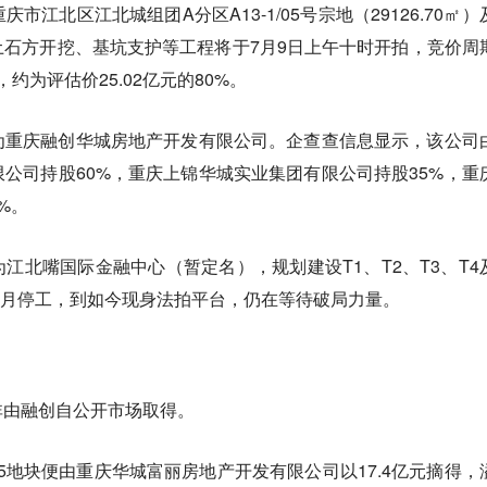
江北区江北城组团A分区A13-1/05号宗地（29126.70㎡）
石方开挖、基坑支护等工程将于7月9日上午十时开拍，竞价周
，约为评估价25.02亿元的80%。
为重庆融创华城房地产开发有限公司。企查查信息显示，该公司
公司持股60%，重庆上锦华城实业集团有限公司持股35%，重
%。
江北嘴国际金融中心（暂定名），规划建设T1、T2、T3、T4
年7月停工，到如今现身法拍平台，仍在等待破局力量。
非由融创自公开市场取得。
13-5地块便由重庆华城富丽房地产开发有限公司以17.4亿元摘得，