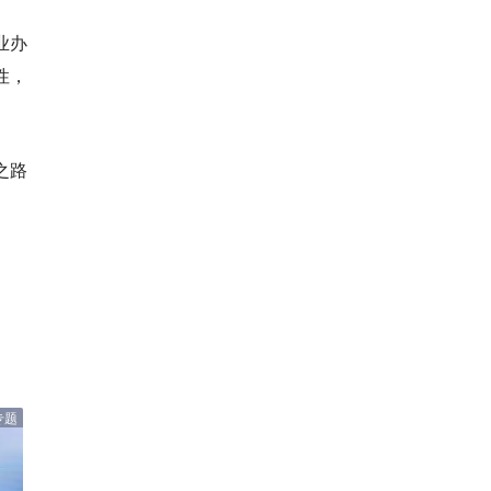
业办
性，
之路
专题