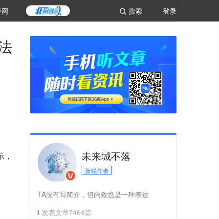
评网
搜索
登录
法
未来城不落
示，
新锐作者
TA没有写简介，但内敛也是一种表达
发表文章
7464
篇