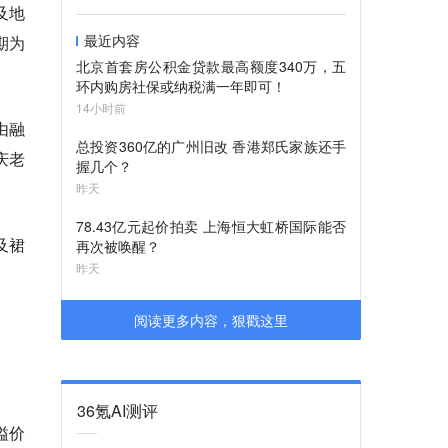
及地
最近内容
期为
北京首套房公积金贷款最高额度340万，五
环内购房社保或纳税满一年即可！
14小时前
由融
总投资360亿的广州旧改 香港郑氏家族还手
庆老
握几个？
昨天
78.43亿元起价拍卖 上海恒大虹桥国际能否
及裙
再次被唤醒？
昨天
阅读更多内容，狠戳这里
36氪AI测评
溢价