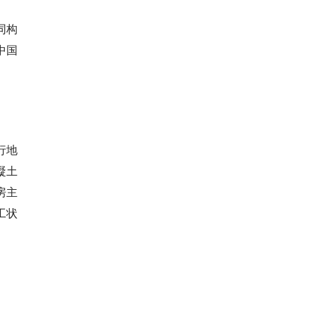
同构
中国
行地
凝土
房主
工状