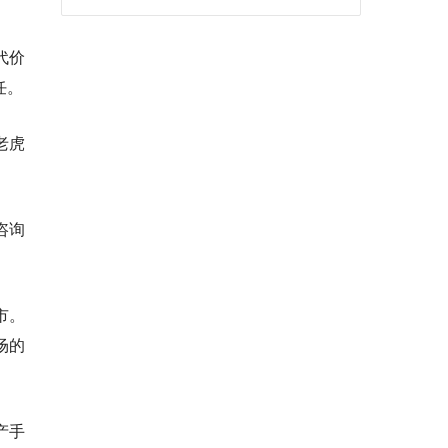
代价
任。
老虎
咨询
市。
场的
产手