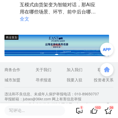
互模式由货架变为智能对话，那AI应
用在哪些场景、环节、前中后台哪一
层，会能适配当前AI发展的成熟度和
全文
客户接受度释放出明确的价值，这个
目标范围的选择问题。这次618各大
商业策划
电商平台精彩纷呈的从各环节做了测
试，接下来就是看测试结果中的表现
和优秀表现下的产品方案的借鉴应用
了。期待
商务合作
关于我们
加入我们
联系我们
城市加盟
寻求报道
我要入驻
投资者关系
违法和不良信息、未成年人保护举报电话：010-89650707
举报邮箱：jubao@36kr.com 网上有害信息举报
© 2011~
2026
北京多氪信息科技有限公司 |
京ICP备12031756号-6
1
103
36
|
京ICP证150143号
| 京公网安备11010502057322号
写评论...