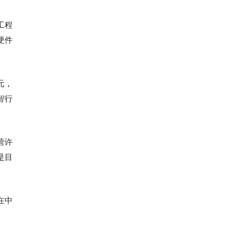
工程
硬件
元，
智行
营许
是目
在中