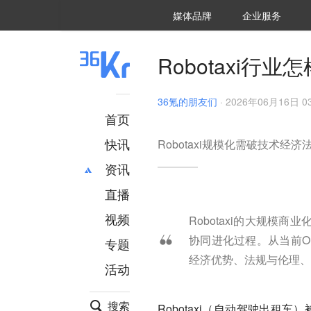
36氪Auto
数字时氪
企业号
未来消费
智能涌现
未来城市
启动Power on
媒体品牌
企业服务
企服点评
36氪出海
36氪研究院
潮生TIDE
36氪企服点评
36Kr研究院
36氪财经
职场bonus
36碳
后浪研究所
36Kr创新咨询
暗涌Waves
硬氪
氪睿研究院
Robotaxi行
36氪的朋友们
·
2026年06月16日 03
首页
快讯
Robotaxi规模化需破技术经
资讯
直播
最新
推荐
创投
财经
视频
Robotaxi的大规
汽车
AI
协同进化过程。从当前O
专题
科技
项目推荐
经济优势、法规与伦理、
活动
专精特新
安徽
搜索
Robotaxi（自动驾驶出租