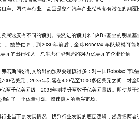
出租车、网约车行业，甚至是整个汽车产业结构都有潜在的颠覆
量以及发展速度有不同的预测。最激进的预测来自ARK基金的明星基
ood）。她曾估算，到2030年前后，全球Robotaxi车队规模可能
万亿美元的出行收入，总生态有望创造约34万亿美元的企业价值。
弗若斯特沙利文给出的预测要谨慎得多：对中国Robotaxi市场
至700亿美元，2035年则落在400亿至1000多亿美元之间；对全
00亿至千亿美元级，2035年则提升至数千亿美元量级。即使基于
i依然指向了一个体量可观、增速惊人的新兴市场。
解行业当下的发展情况，找到行业发展的底层逻辑，然后把两者