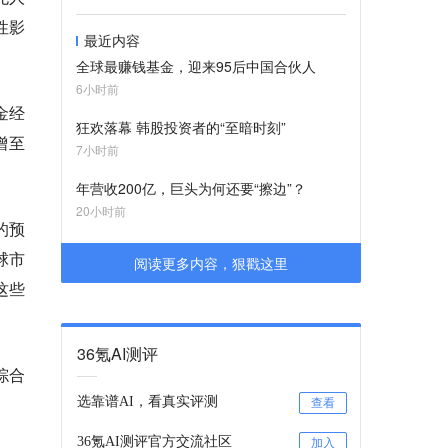
性影
最近内容
全球最赚钱基金，迎来95后中国合伙人
6小时前
金经
狂欢落幕 韩股投资者的“至暗时刻”
增至
7小时前
年营收200亿，巨头为何还要“擦边”？
20小时前
的预
球市
阅读更多内容，狠戳这里
这些
36氪AI测评
综合
选靠谱AI，看真实评测
查看
36氪AI测评官方交流社区
加入