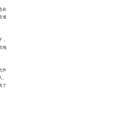
也在
营准
下，
当地
允许
人。
供了