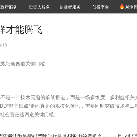
创投发布
项目推荐
核心服务
LP源计划
政府服务
投资人服务
创业者服务
创投平台
AI测
36氪Pro
VClub
VClub投资机构库
创投氪堂
城市之窗
投资机构职位推介
企业入驻
投资人认证
业怎样才能腾飞
:18
济法规社会四道关键门槛
模商业化不是一个技术问题的单线推进，而是一场多维度、多利益相关
DD“温室试点”走向真正的规模化落地，需要同时突破技术与工
社会责任这四道关键门槛。
车）被普遍认为是智能驾驶时代最具想象力的赛道之一。一旦L4/L5