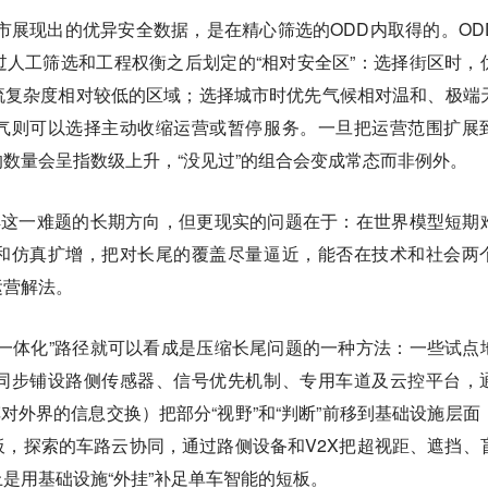
城市展现出的优异安全数据，是在精心筛选的ODD内取得的。OD
人工筛选和工程权衡之后划定的“相对安全区”：选择街区时，
流复杂度相对较低的区域；选择城市时优先气候相对温和、极端
气则可以选择主动收缩运营或暂停服务。一旦把运营范围扩展
数量会呈指数级上升，“没见过”的组合会变成常态而非例外。
解这一难题的长期方向，但更现实的问题在于：在世界模型短期
和仿真扩增，把对长尾的覆盖尽量逼近，能否在技术和社会两
运营解法。
一体化”路径就可以看成是压缩长尾问题的一种方法：一些试点
同步铺设路侧传感器、信号优先机制、专用车道及云控平台，
thing，车对外界的信息交换）把部分“视野”和“判断”前移到基础设施层
，探索的车路云协同，通过路侧设备和V2X把超视距、遮挡、
是用基础设施“外挂”补足单车智能的短板。