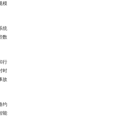
规模
系统
些数
和行
对时
事故
格约
智能