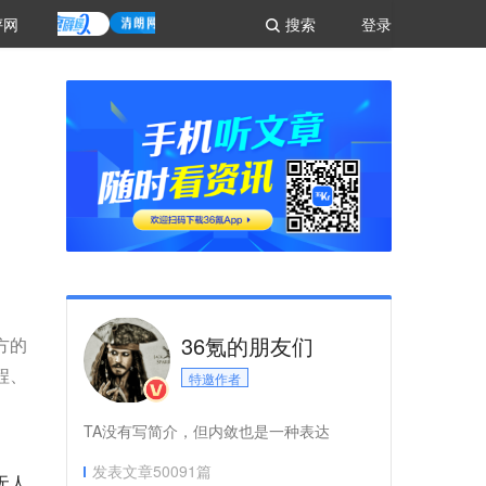
评网
搜索
登录
36氪的朋友们
方的
程、
特邀作者
TA没有写简介，但内敛也是一种表达
发表文章
50091
篇
无人