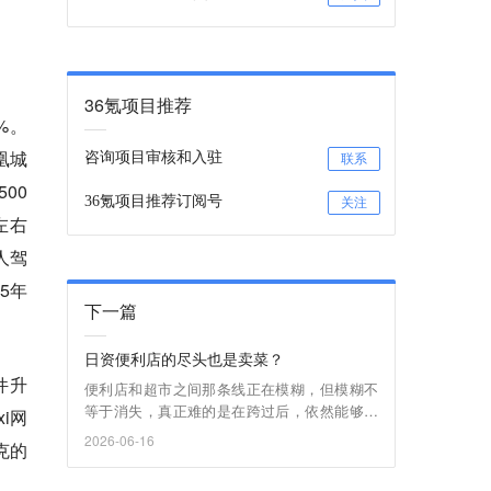
36氪项目推荐
%。
凰城
咨询项目审核和入驻
联系
00
36氪项目推荐订阅号
关注
左右
人驾
5年
下一篇
日资便利店的尽头也是卖菜？
件升
便利店和超市之间那条线正在模糊，但模糊不
等于消失，真正难的是在跨过后，依然能够赚
i网
钱。
2026-06-16
克的