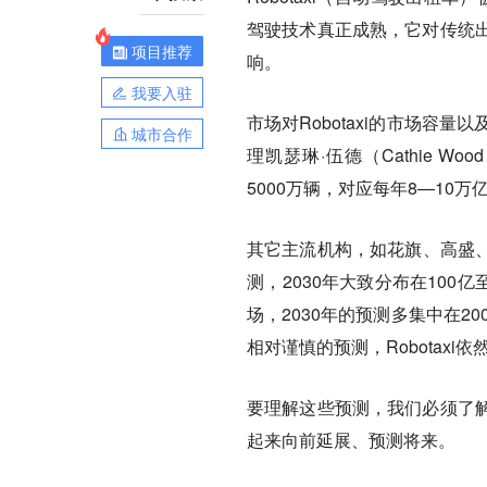
驾驶技术真正成熟，它对传统
项目推荐
响。
我要入驻
市场对Robotaxi的市场容
城市合作
理凯瑟琳·伍德（Cathie W
5000万辆，对应每年8—10
其它主流机构，如花旗、高盛、
测，2030年大致分布在100亿
场，2030年的预测多集中在2
相对谨慎的预测，Robotax
要理解这些预测，我们必须了
起来向前延展、预测将来。