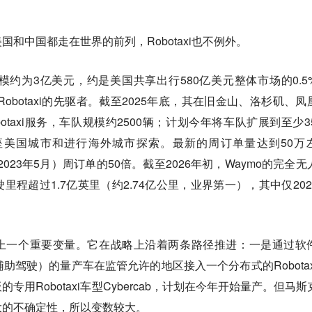
和中国都走在世界的前列，Robotaxi也不例外。
市场规模约为3亿美元，约是美国共享出行580亿美元整体市场的0.5
Robotaxi的先驱者。截至2025年底，其在旧金山、洛杉矶、凤
otaxi服务，车队规模约2500辆；计划今年将车队扩展到至少35
座美国城市和进行海外城市探索。最新的周订单量达到50万
2023年5月）周订单的50倍。截至2026年初，Waymo的完全无
程超过1.7亿英里（约2.74亿公里，业界第一），其中仅202
i版图上一个重要变量。它在战略上沿着两条路径推进：一是通过软
助驾驶）的量产车在监管允许的地区接入一个分布式的Robotax
用Robotaxi车型Cybercab，计划在今年开始量产。但马斯
大的不确定性，所以变数较大。