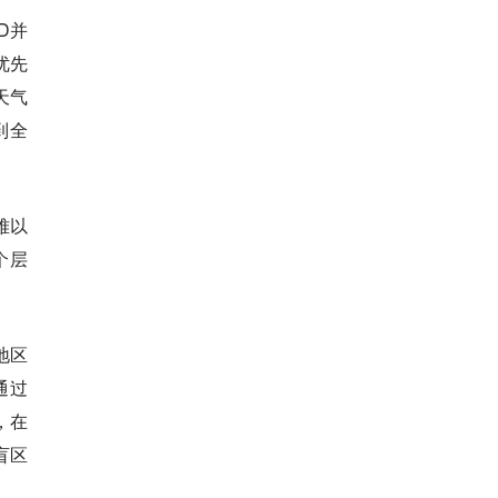
D并
优先
天气
到全
难以
个层
地区
通过
面，在
盲区