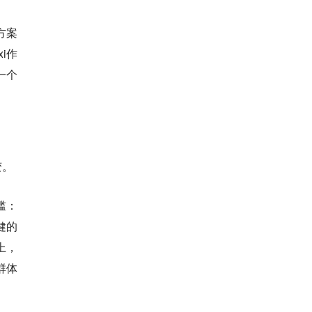
方案
i作
一个
变。
槛：
健的
上，
群体