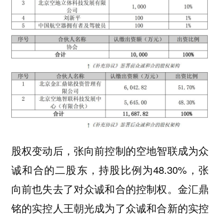
股权变动后，张向前控制的空地智联成为众
诚和合的二股东，持股比例为48.30%，张
向前也失去了对众诚和合的控制权。金汇鼎
铭的实控人王朝光成为了众诚和合新的实控