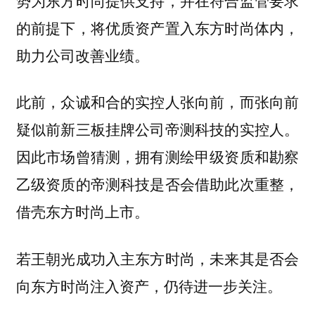
的前提下，将优质资产置入东方时尚体内，
助力公司改善业绩。
此前，众诚和合的实控人张向前，而张向前
疑似前新三板挂牌公司帝测科技的实控人。
因此市场曾猜测，拥有测绘甲级资质和勘察
乙级资质的帝测科技是否会借助此次重整，
借壳东方时尚上市。
若王朝光成功入主东方时尚，未来其是否会
向东方时尚注入资产，仍待进一步关注。