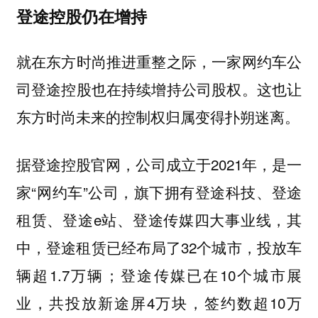
登途控股仍在增持
就在东方时尚推进重整之际，一家网约车公
司登途控股也在持续增持公司股权。这也让
东方时尚未来的控制权归属变得扑朔迷离。
据登途控股官网，公司成立于2021年，是一
家“网约车”公司，旗下拥有登途科技、登途
租赁、登途e站、登途传媒四大事业线，其
中，登途租赁已经布局了32个城市，投放车
辆超1.7万辆；登途传媒已在10个城市展
业，共投放新途屏4万块，签约数超10万