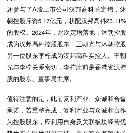
还参与了A股上市公司汉邦高科的定增，沐
朝控股斥资5.17亿元，获配汉邦高科23.11%
的股权。2024年，此次定增落地，沐朝控股
成为汉邦高科控股股东，王朝光与沐朝控股
另一位股东李柠成为汉邦高科实控人。王朝
光与李柠关系密切，李柠此前是香港资源控
股的股东、董事局主席。
值得注意的是，此前复利产业、众诚和合曾
承诺，若重整完成，复利产业与众诚和合作
为控股股东，应利用自身及关联板块经营优
势为东方时尚提供支持，并在符合监管要求