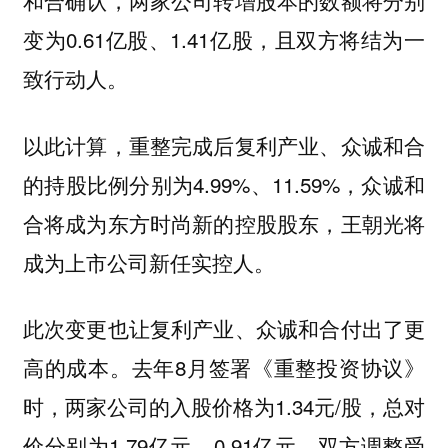
变为0.61亿股、1.41亿股，且双方将结为一
致行动人。
以此计算，重整完成后复利产业、众诚和合
的持股比例分别为4.99%、11.59%，众诚和
合将成为东方时尚新的控股股东，王朝光将
成为上市公司新任实控人。
此次变更也让复利产业、众诚和合付出了更
高的成本。去年8月签署《重整投资协议》
时，两家公司的入股价格为1.34元/股，总对
价分别为1.79亿元、0.91亿元。双方调整受