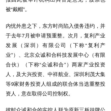
被“戴帽”。
内忧外患之下，东方时尚陷入债务违约，并
于去年7月被申请预重整。次月，复利产业
发展（深圳）有限公司（下称“复利产
业”）、北京众诚和合科技发展中心（有限
合伙）（下称“众诚和合”）两家产业投资
人，及大兴投资、中祥航业、深圳利茂大集
等9家财务投资人组成的联合体当选重整投
资人，意在取得公司控制权。
彼时众诚和合的实控人疑为原新三板挂牌公