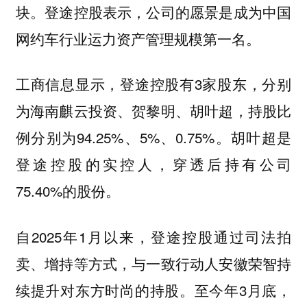
块。登途控股表示，公司的愿景是成为中国
网约车行业运力资产管理规模第一名。
工商信息显示，登途控股有3家股东，分别
为海南麒云投资、贺黎明、胡叶超，持股比
例分别为94.25%、5%、0.75%。胡叶超是
登途控股的实控人，穿透后持有公司
75.40%的股份。
自2025年1月以来，登途控股通过司法拍
卖、增持等方式，与一致行动人安徽荣智持
续提升对东方时尚的持股。至今年3月底，