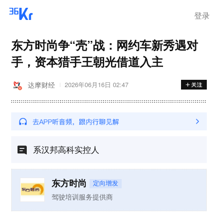
登录
东方时尚争“壳”战：网约车新秀遇对
手，资本猎手王朝光借道入主
达摩财经
2026年06月16日 02:47
系汉邦高科实控人
东方时尚
定向增发
驾驶培训服务提供商