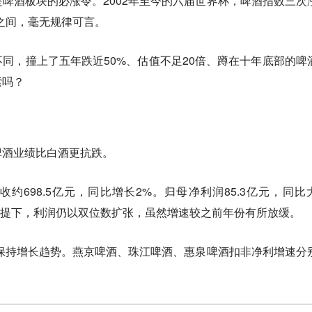
啤酒板块的必涨令。2002年至今的六届世界杯，啤酒指数三次
%之间，毫无规律可言。
同，撞上了五年跌近50%、估值不足20倍、蹲在十年底部的啤
索吗？
啤酒业绩比白酒更抗跌。
收约698.5亿元，同比增长2%。归母净利润85.3亿元，同比
的前提下，利润仍以双位数扩张，虽然增速较之前年份有所放缓。
续保持增长趋势。燕京啤酒、珠江啤酒、惠泉啤酒扣非净利增速分