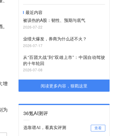
涨、
最近内容
被误伤的A股：韧性、预期与底气
酒。
2026-07-22
业绩大爆发，券商为什么还不火？
2026-07-17
从“百团大战”到“双雄上市”：中国自动驾驶
的十年轮回
2026-07-08
大增
阅读更多内容，狠戳这里
别为
36氪AI测评
选靠谱AI，看真实评测
查看