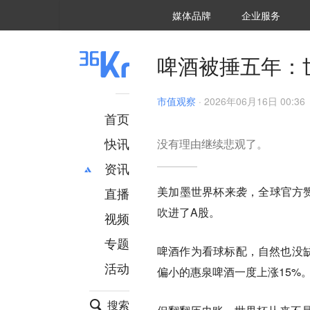
36氪Auto
数字时氪
企业号
未来消费
智能涌现
未来城市
启动Power on
媒体品牌
企业服务
企服点评
36氪出海
36氪研究院
潮生TIDE
36氪企服点评
36Kr研究院
36氪财经
职场bonus
36碳
后浪研究所
36Kr创新咨询
暗涌Waves
硬氪
氪睿研究院
啤酒被捶五年：
市值观察
·
2026年06月16日 00:36
首页
快讯
没有理由继续悲观了。
资讯
美加墨世界杯来袭，全球官方赞
直播
最新
推荐
吹进了A股。
创投
财经
视频
汽车
AI
专题
啤酒作为看球标配，自然也没缺
科技
项目推荐
活动
专精特新
安徽
偏小的惠泉啤酒一度上涨15%
搜索