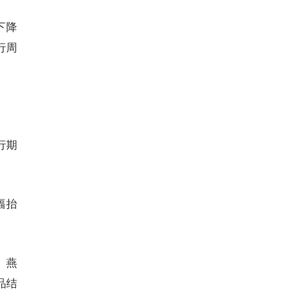
下降
行周
行期
幅抬
、燕
品结