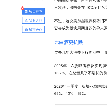
但翻翻历史账，世界杯从来不是
三次跌，涨幅处在-10%至14
项目推荐
我要入驻
不过，这次美加墨世界杯依旧不
它会成为板块周期复苏的导火
城市合作
比白酒更抗跌
过去几年大消费下行周期中，
2025年，A股啤酒板块实现营
16.7%。在总量几乎不增长
2026年一季度，板块业绩继
69%、12%、19%。