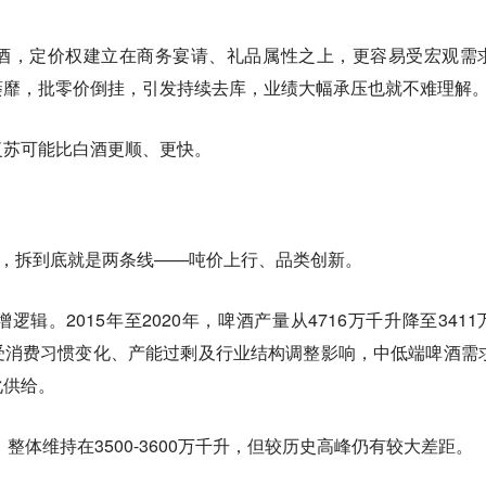
酒，定价权建立在商务宴请、礼品属性之上，更容易受宏观需
萎靡，批零价倒挂，引发持续去库，业绩大幅承压也就不难理解
复苏可能比白酒更顺、更快。
事，拆到底就是两条线——
吨价上行、品类创新。
辑。2015年至2020年，啤酒产量从4716万千升降至3411
受消费习惯变化、产能过剩及行业结构调整影响，中低端啤酒需
化供给。
，整体维持在3500-3600万千升，但较历史高峰仍有较大差距。