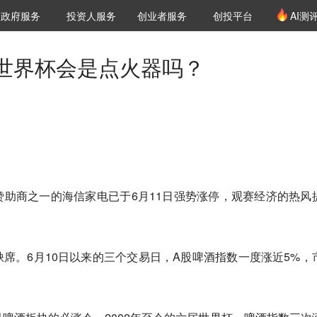
创投发布
项目推荐
核心服务
LP源计划
政府服务
投资人服务
创业者服务
创投平台
AI测
36氪Pro
VClub
VClub投资机构库
创投氪堂
城市之窗
投资机构职位推介
企业入驻
投资人认证
世界杯会是点火器吗？
助商之一的海信家电已于6月11日强势涨停，观赛经济的热风
席。6月10日以来的三个交易日，A股啤酒指数一度涨近5%，
。