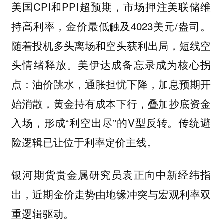
美国CPI和PPI超预期，市场押注美联储维
持高利率，金价最低触及4023美元/盎司。
随着投机多头离场和空头获利出局，短线空
头情绪释放。美伊达成备忘录成为核心拐
点：油价跳水，通胀担忧下降，加息预期开
始消散，黄金持有成本下行，叠加抄底资金
入场，形成“利空出尽”的V型反转。
传统避
险逻辑已让位于利率定价主线。
银河期货贵金属研究员袁正向中新经纬指
出，近期金价走势由地缘冲突与宏观利率双
重逻辑驱动。