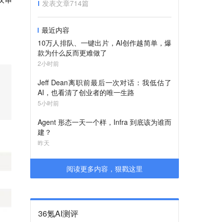
发表文章
714
篇
最近内容
10万人排队、一键出片，AI创作越简单，爆
款为什么反而更难做了
2小时前
Jeff Dean离职前最后一次对话：我低估了
AI，也看清了创业者的唯一生路
5小时前
Agent 形态一天一个样，Infra 到底该为谁而
建？
昨天
阅读更多内容，狠戳这里
36氪AI测评