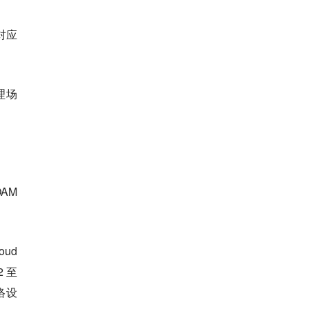
对应
理场
AM
ud
2 至
络设