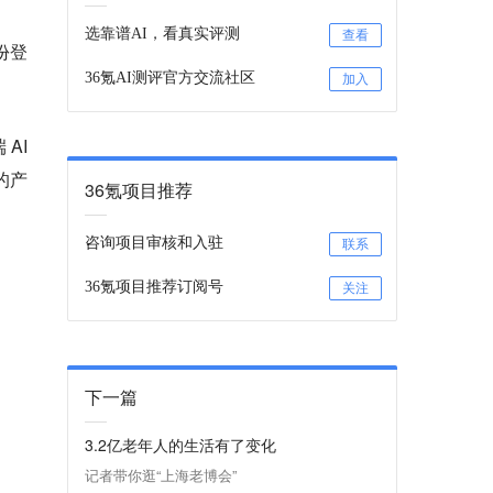
选靠谱AI，看真实评测
查看
份登
36氪AI测评官方交流社区
。
加入
AI
的产
36氪项目推荐
咨询项目审核和入驻
联系
36氪项目推荐订阅号
关注
下一篇
3.2亿老年人的生活有了变化
记者带你逛“上海老博会”