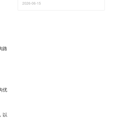
2026-06-15
构路
构优
，以