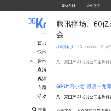
36氪Auto
数字时氪
企业号
未来消费
智能涌现
未来城市
启动Power on
媒体品牌
企业服务
企服点评
36氪出海
36氪研究院
潮生TIDE
36氪企服点评
36Kr研究院
36氪财经
职场bonus
36碳
后浪研究所
36Kr创新咨询
暗涌Waves
硬氪
氪睿研究院
腾讯撑场、60亿
会
首页
极客邦科技InfoQ
·
2026年06月15日 
快讯
资讯
又一家国产 AI 芯片公司走到科
直播
最新
推荐
创投
财经
视频
汽车
AI
GPU“四小龙”最后一龙
专题
科技
项目推荐
活动
又一家国产 AI 芯片公司走到科
专精特新
安徽
搜索
今天下午，上交所官网发布审核结