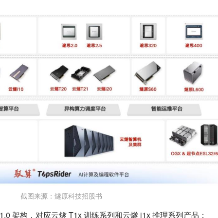
截图来源：燧原科技招股书
1.0 架构，对应云燧 T1x 训练系列和云燧 i1x 推理系列产品；