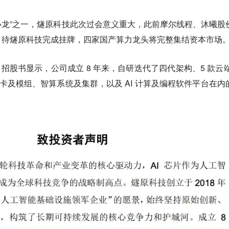
“四小龙”之一，燧原科技此次过会意义重大，此前摩尔线程、沐曦股
，待燧原科技完成挂牌，四家国产算力龙头将完整集结资本市场
 月。招股书显示，公司成立 8 年来，自研迭代了四代架构、5 款云端 
 加速卡及模组、智算系统及集群，以及 AI 计算及编程软件平台在内