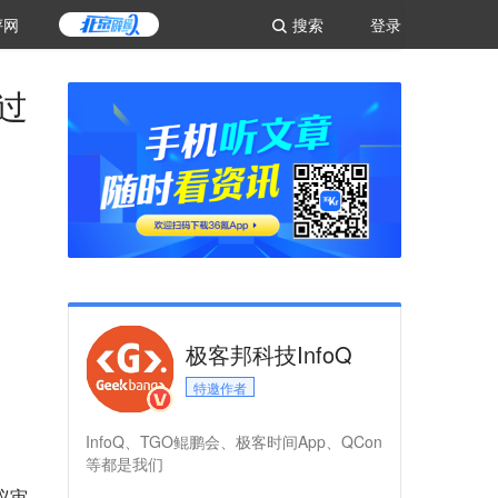
评网
搜索
登录
过
极客邦科技InfoQ
特邀作者
InfoQ、TGO鲲鹏会、极客时间App、QCon
等都是我们
议审