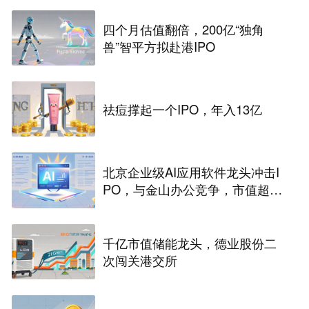
四个月估值翻倍，200亿“独角
兽”智平方拟赴港IPO
祛痘撑起一个IPO，年入13亿
北京企业级AI应用软件龙头冲击I
PO，与金山办公竞争，市值超33
2亿
千亿市值储能龙头，德业股份二
次闯关港交所