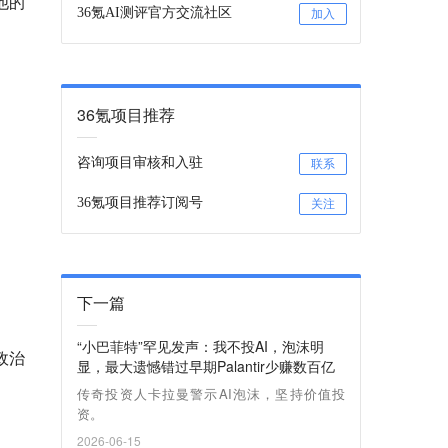
他的
36氪AI测评官方交流社区
加入
36氪项目推荐
咨询项目审核和入驻
联系
36氪项目推荐订阅号
关注
下一篇
“小巴菲特”罕见发声：我不投AI，泡沫明
政治
显，最大遗憾错过早期Palantir少赚数百亿
传奇投资人卡拉曼警示AI泡沫，坚持价值投
资。
2026-06-15