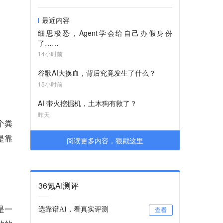
最近内容
细思极恐，Agent学会给自己办假身份
了……
14小时前
谷歌AI大换血，背后究竟发生了什么？
15小时前
AI 带火挖掘机，土木狗有救了？
昨天
个粪
是靠
阅读更多内容，狠戳这里
36氪AI测评
是一
选靠谱AI，看真实评测
查看