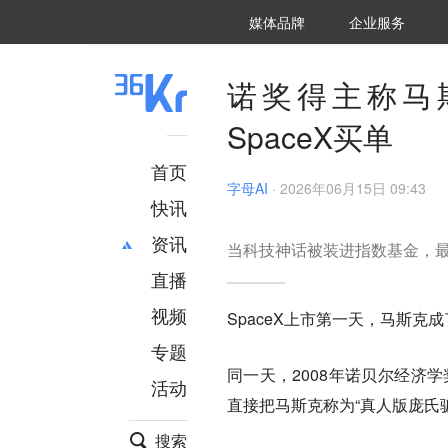
36氪Auto
数字时氪
企业号
未来消费
智能涌现
未来城市
启动Power on
媒体品牌
企业服务
企服点评
36氪出海
36氪研究院
潮生TIDE
36氪企服点评
36Kr研究院
36氪财经
职场bonus
36碳
后浪研究所
36Kr创新咨询
暗涌Waves
硬氪
氪睿研究院
诺奖得主称马
SpaceX买单
首页
字母AI
·
2026年06月15日 09:43
快讯
资讯
当科技神话被装进指数基金，
直播
最新
推荐
创投
财经
视频
SpaceX上市第一天，马斯克
汽车
AI
专题
科技
项目推荐
同一天，2008年诺贝尔经济学奖得主
活动
专精特新
安徽
直接把马斯克称为“真人版庞氏
搜索