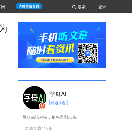
评网
搜索
登录
为
字母AI
特邀作者
e》，
聚焦前沿科技，抢先看到未来。
发表文章
410
篇