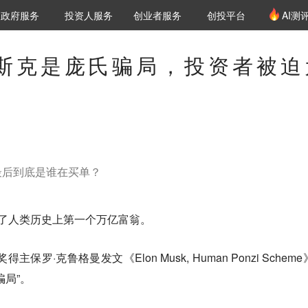
创投发布
项目推荐
核心服务
LP源计划
政府服务
投资人服务
创业者服务
创投平台
AI测
36氪Pro
VClub
VClub投资机构库
创投氪堂
城市之窗
投资机构职位推介
企业入驻
投资人认证
斯克是庞氏骗局，投资者被迫
最后到底是谁在买单？
成了人类历史上第一个万亿富翁。
保罗·克鲁格曼发文《Elon Musk, Human Ponzi Schem
骗局”。