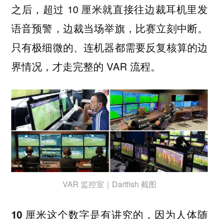
之后，超过 10 厘米就直接往边裁耳机里发
语音预警，边裁当场举旗，比赛立刻中断。
只有极细微的、连机器都需要反复核算的边
界情况，才走完整的 VAR 流程。
VAR 监控室｜Dartfish 截图
10 厘米这个数字是有讲究的，因为人体随