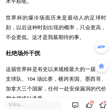
术平权呢。
世界杯的爆冷场面历来是最动人的足球时
刻，以后这种时刻出现的概率，只会更高，
。
不会更低。这才是我最期待的事
杜绝场外干扰
，48
这届世界杯是有史以来规模最大的一届
支球队、104 场比赛，横跨美国、墨西哥、
加拿大三个国家，任何一处安保漏洞的代价
都大得难以承受。
23
5
写评论...