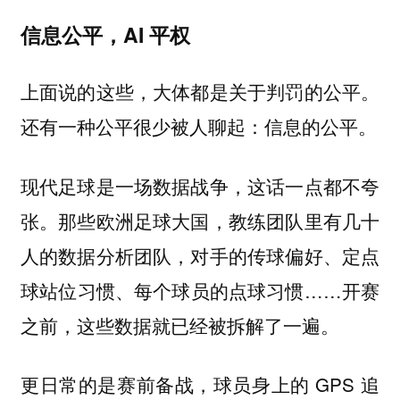
信息公平，AI 平权
上面说的这些，大体都是关于判罚的公平。
还有一种公平很少被人聊起：信息的公平。
，这话一点都不夸
现代足球是一场数据战争
张。那些欧洲足球大国，教练团队里有几十
人的数据分析团队，对手的传球偏好、定点
球站位习惯、每个球员的点球习惯……开赛
之前，这些数据就已经被拆解了一遍。
更日常的是赛前备战，球员身上的 GPS 追