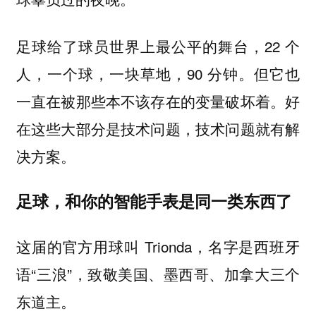
足球给了球员世界上最公平的舞台，22 个
人，一个球，一块草地，90 分钟。但它也
一直在被那些本不该存在的变量破坏着。好
在这些大部分是技术问题，技术问题就有解
决方案。
足球，和你的智能手表是同一类东西了
这届的官方用球叫 Trionda，名字是西班牙
语“三浪”，致敬美国、墨西哥、加拿大三个
东道主。