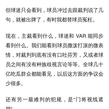
但球迷只会看到，球员冲过去跟裁判说了几
句，就被出牌了，有时我都替球员冤枉。
现在，主裁看到什么，球迷和 VAR 能同步
看到什么。我们能看到球员撒泼打滚的微表
情，对裁判到底有没有口吐芬芳，又或者球
员之间有没有种族歧视言论等等。全球几十
亿吃瓜群众都能看见，以后这方面的争议会
少很多。
还有另一最难判的犯规，是“门将视线遮
挡”。