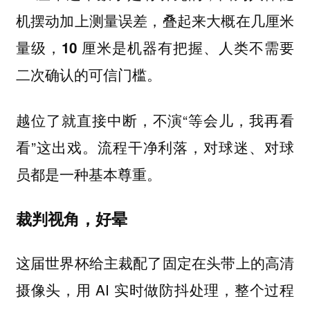
机摆动加上测量误差，叠起来大概在几厘米
量级，10 厘米是机器有把握、人类不需要
二次确认的可信门槛。
越位了就直接中断，不演“等会儿，我再看
看”这出戏。流程干净利落，对球迷、对球
员都是一种基本尊重。
裁判视角，好晕
这届世界杯给主裁配了固定在头带上的高清
摄像头，用 AI 实时做防抖处理，
整个过程