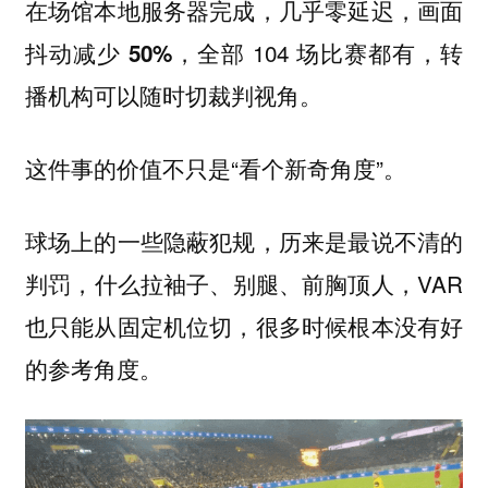
在场馆本地服务器完成，几乎零延迟，画面
，全部 104 场比赛都有，转
抖动减少 50%
播机构可以随时切裁判视角。
这件事的价值不只是“看个新奇角度”。
球场上的一些隐蔽犯规，历来是最说不清的
判罚，什么拉袖子、别腿、前胸顶人，VAR
也只能从固定机位切，很多时候根本没有好
的参考角度。