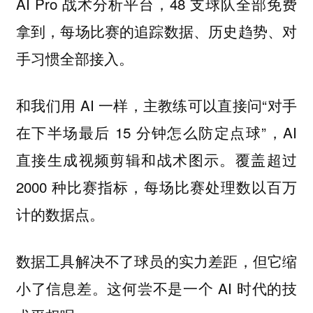
AI Pro 战术分析平台，48 支球队全部免费
拿到，每场比赛的追踪数据、历史趋势、对
手习惯全部接入。
和我们用 AI 一样，主教练可以直接问“对手
在下半场最后 15 分钟怎么防定点球”，AI
直接生成视频剪辑和战术图示。覆盖超过
2000 种比赛指标，每场比赛处理数以百万
计的数据点。
数据工具解决不了球员的实力差距，但它缩
小了信息差。这何尝不是一个 AI 时代的技