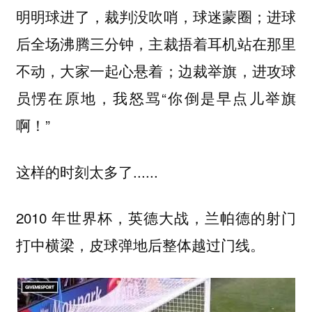
明明球进了，裁判没吹哨，球迷蒙圈；进球
后全场沸腾三分钟，主裁捂着耳机站在那里
不动，大家一起心悬着；边裁举旗，进攻球
员愣在原地，我怒骂“你倒是早点儿举旗
啊！”
这样的时刻太多了......
2010 年世界杯，英德大战，兰帕德的射门
打中横梁，皮球弹地后整体越过门线。