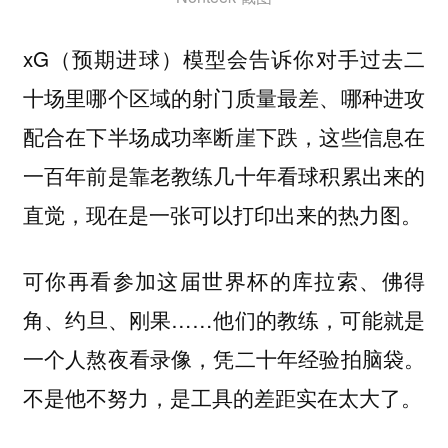
xG（预期进球）模型会告诉你对手过去二
十场里哪个区域的射门质量最差、哪种进攻
配合在下半场成功率断崖下跌，这些信息在
一百年前是靠老教练几十年看球积累出来的
直觉，现在是一张可以打印出来的热力图。
可你再看参加这届世界杯的库拉索、佛得
角、约旦、刚果……他们的教练，可能就是
一个人熬夜看录像，凭二十年经验拍脑袋。
不是他不努力，是工具的差距实在太大了。