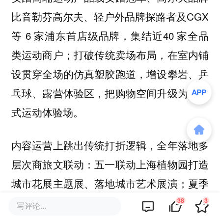
比音勒芬高尔夫、轻户外品牌探路者及CGX
等 6 家浦东首店级品牌，集结近40 家全品
类运动商户；打破传统卖场布局，在室内铺
设贯穿全场的仿真塑胶跑道，增设攀岩、乒
乓球、露营体验区，把购物空间升级为沉浸
式运动体验场。
内容运营上跳出传统打折逻辑，全年落地多
层次商旅文联动：五一联动上海植物园打造
城市花展主题展、落地城市艺术展演；夏季
联动上海之夏消费季，携手市体育局主办的
38
3
写评论...