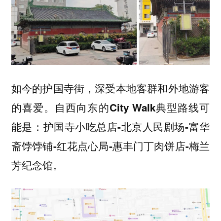
如今的护国寺街，深受本地客群和外地游客
的喜爱。
自西向东的City Walk典型路线可
能是：护国寺小吃总店-北京人民剧场-富华
斋饽饽铺-红花点心局-惠丰门丁肉饼店-梅兰
芳纪念馆。